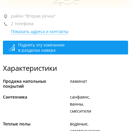
ул. Шоссейная 2-я, 39
район "Вторая речка"
2 телефона
открыто: 10:00–18:00
Показать адреса и контакты
Поднять эту компанию
в разделах наверх
Характеристики
Продажа напольных
ламинат
покрытий
Сантехника
санфаянс
ванны
смесители
Теплые полы
водяные
электрические