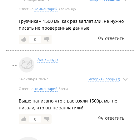
дописать информацию о доставке. После такого
Ответ на
комментарий
Александр
продавца или менеджера по имени Елена, в
"Керадом ВЛ" г. Владивосток ни ногой.
Грузчикам 1500 мы как раз заплатили, не нужно
писать не проверенные данные
ответить
0
Александр
14 октября 2024 г.
История беседы (3)
Ответ на
комментарий
Елена
Выше написано что с вас взяли 1500р, мы не
писали, что вы не заплатили!
ответить
0