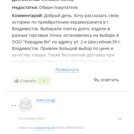
Недостатки:
Обман покупателя
Комментарий:
Добрый день. Хочу рассказать свою
историю по приобретению керамогранита в г.
Владивосток. Выбирали плитку долго, ездили в
разные торговые точки, остановились на выборе в
ООО "Керадом Вл" по адресу ул. 2-я Шоссейная,39 г.
Владивосток. Привлек большой выбор по цене и
качеству товара. Также бесплатная доставка при
приобретении товара от 40 000,00рублей. Общая
сумма покупки с учетом скидки составила 89
Развернуть
264,80рублей. При этом было несколько раз
ответить
Спасибо
1
уточнено, что у нас бесплатная доставка. На что мы
получили положительный ответ. Приобретение
товара, а также вопросы по организации доставки
Александр
велись с Еленой (специалист отдела продаж).
Договорились, что плитку привезут в течение
месяца, когда работники закончат
13 октября 2024 г.
подготовительную работу. Сегодня 27.09.2024года я
позвонила Елене, что-бы определится по времени
Ответ на
комментарий
ElENA ERMAKOVA
доставки. На что мне было сказано, что привезут