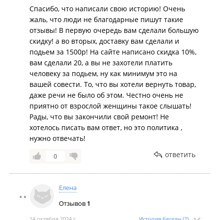
Спасибо, что написали свою историю! Очень
плитку, когда будет оплачена доставка и разгрузка.
жаль, что люди не благодарные пишут такие
Я пыталась донести до нее информацию, что
отзывы! В первую очередь вам сделали большую
доставка от 40 000,00рублей бесплатная и мы с ней
скидку! а во вторых, доставку вам сделали и
это заранее обговорили и зачем вводить людей в
подьем за 1500р! На сайте написано скидка 10%,
заблуждение, если нет бесплатной доставки. На что
вам сделали 20, а вы не захотели платить
она ответила, что не собирается работать
человеку за подьем, ну как минимум это на
бесплатно и доставки без денежных средств не
вашей совести. То, что вы хотели вернуть товар,
будет. Бросила трубку телефона, я пыталась
даже речи не было об этом. Честно очень не
перезвонить, но она больше не взяла трубку. С
приятно от взрослой женщины такое слышать!
мужем решили, раз так поступают, то пусть
Рады, что вы закончили свой ремонт! Не
оставляют товар, а нам возвращают деньги. По
хотелось писать вам ответ, но это политика ,
прибытии в магазин мужу было сказано, что
нужно отвечать!
бесплатная доставка до подъезда все-таки будет.
Мы честно говоря так и не поняли, что это было?
ответить
0
Остался очень неприятный осадок, зачем нужно
было трепать нервы всем. Зачем обманывать
покупателей по доставке, скажите, как есть. Что эта
Елена
реклама только на сайте. Дело не в деньгах, а в
Отзывов
1
отношении к покупателю. Получается верить
никому нельзя, я пожалела, что в чеке не попросила
14 октября 2024 г.
История беседы (2)