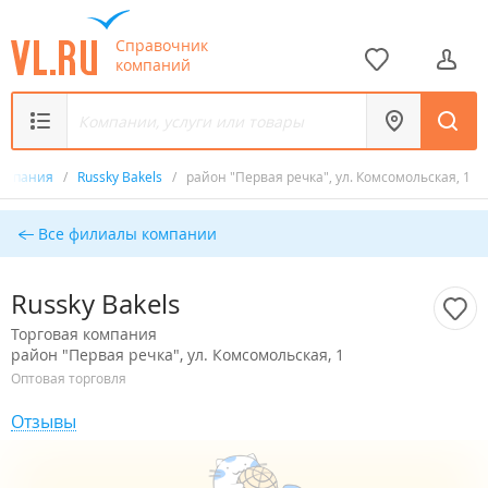
Справочник
компаний
компания
/
Russky Bakels
/
район "Первая речка", ул. Комсомольская, 1
Все филиалы компании
Russky Bakels
Торговая компания
район "Первая речка", ул. Комсомольская, 1
Оптовая торговля
Отзывы