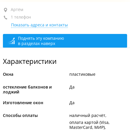
Артём, ул. Кирова, 67
Артём
1 телефон
+7 924 336-15-61
Показать адреса и контакты
сегодня закрыто
Поднять эту компанию
в разделах наверх
Характеристики
Окна
пластиковые
остекление балконов и
Да
лоджий
Изготовление окон
Да
Способы оплаты
наличный расчёт
оплата картой (Visa,
MasterCard, МИР)