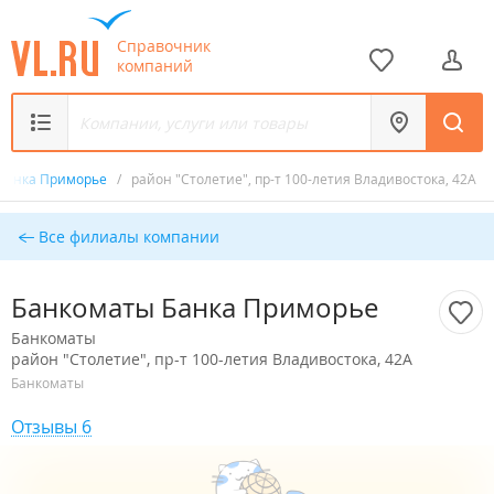
Справочник
компаний
 Банка Приморье
/
район "Столетие", пр-т 100-летия Владивостока, 42А
Все филиалы компании
Банкоматы Банка Приморье
Банкоматы
район "Столетие", пр-т 100-летия Владивостока, 42А
Банкоматы
Отзывы 6