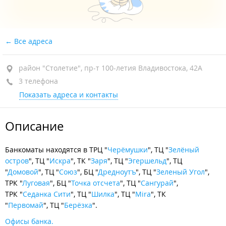
Все адреса
район "Столетие", пр-т 100-летия Владивостока, 42А
3 телефона
Показать адреса и контакты
Описание
Банкоматы находятся в ТРЦ "
Черёмушки
", ТЦ "
Зелёный
остров
", ТЦ "
Искра
", ТК "
Заря
", ТЦ "
Эгершельд
", ТЦ
"
Домовой
", ТЦ "
Союз
", БЦ "
Дредноутъ
", ТЦ "
Зеленый Угол
",
ТРК "
Луговая
", БЦ "
Точка отсчета
", ТЦ "
Сангурай
",
ТРК "
Седанка Сити
", ТЦ "
Шилка
", ТЦ "
Mira
", ТК
"
Первомай
", ТЦ "
Берёзка
".
Офисы банка.