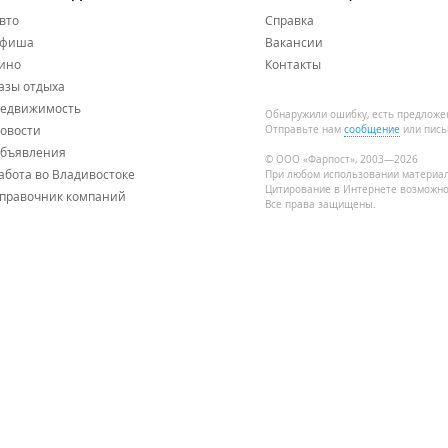
вто
Справка
фиша
Вакансии
ино
Контакты
азы отдыха
едвижимость
Обнаружили ошибку, есть предложе
овости
Отправьте нам
сообщение
или пись
бъявления
© ООО «Фарпост», 2003—2026
абота во Владивостоке
При любом использовании материа
Цитирование в Интернете возможно
правочник компаний
Все права защищены.