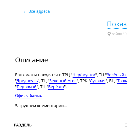
Все адреса
Показ
район "Э
Описание
Банкоматы находятся в ТРЦ "
Черёмушки
", ТЦ "
Зелёный 
"
Дредноутъ
", ТЦ "
Зеленый Угол
", ТРК "
Луговая
", БЦ "
Точк
"
Первомай
", ТЦ "
Берёзка
".
Офисы банка.
Загружаем комментарии...
РАЗДЕЛЫ