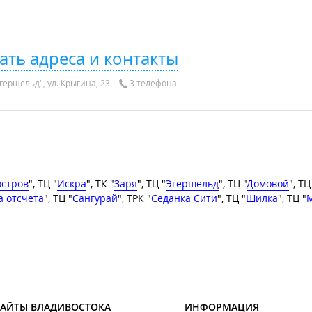
ать адреса и контакты
гершельд", ул. Крыгина, 23
3 телефона
остров
", ТЦ "
Искра
", ТК "
Заря
", ТЦ "
Эгершельд
", ТЦ "
Домовой
", ТЦ
а отсчета
", ТЦ "
Сангурай
", ТРК "
Седанка Сити
", ТЦ "
Шилка
", ТЦ "
M
САЙТЫ ВЛАДИВОСТОКА
ИНФОРМАЦИЯ