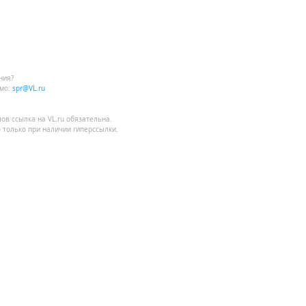
ния?
мо:
spr@VL.ru
лов
ссылка на VL.ru
обязательна.
 только при наличии гиперссылки.