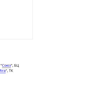
 "
Союз
", БЦ
ira
", ТК