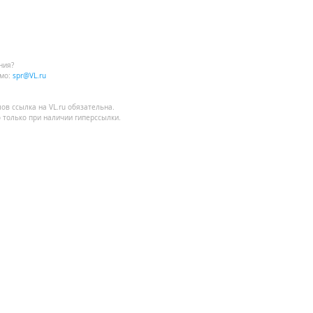
ния?
мо:
spr@VL.ru
лов
ссылка на VL.ru
обязательна.
 только при наличии гиперссылки.