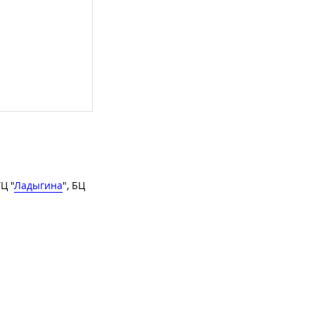
ТЦ "
Ладыгина
", БЦ