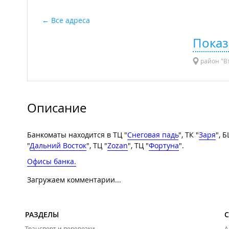
Все адреса
Показ
район "Вт
Описание
Банкоматы находится в ТЦ "
Снеговая падь
", ТК "
Заря
", Б
"
Дальний Восток
", ТЦ "
Zozan
", ТЦ "
Фортуна
".
Офисы банка.
Загружаем комментарии...
РАЗДЕЛЫ
Транспорт и перевозки
А