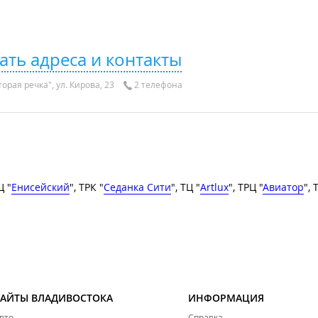
ать адреса и контакты
орая речка", ул. Кирова, 23
2 телефона
Ц "
Енисейский
", ТРК "
Седанка Сити
", ТЦ "
Artlux
", ТРЦ "
Авиатор
", 
САЙТЫ ВЛАДИВОСТОКА
ИНФОРМАЦИЯ
вто
Справка