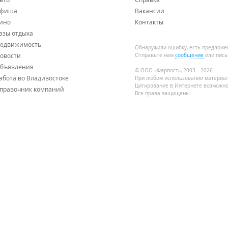
фиша
Вакансии
ино
Контакты
азы отдыха
едвижимость
Обнаружили ошибку, есть предложе
овости
Отправьте нам
сообщение
или пись
бъявления
© ООО «Фарпост», 2003—2026
абота во Владивостоке
При любом использовании материа
Цитирование в Интернете возможно
правочник компаний
Все права защищены.