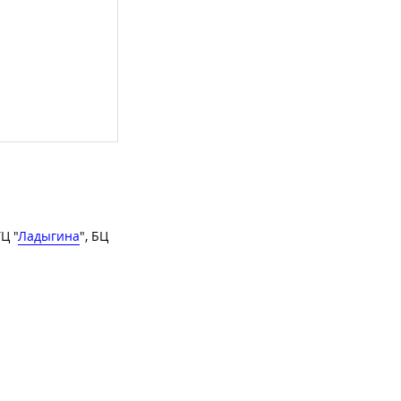
ТЦ "
Ладыгина
", БЦ