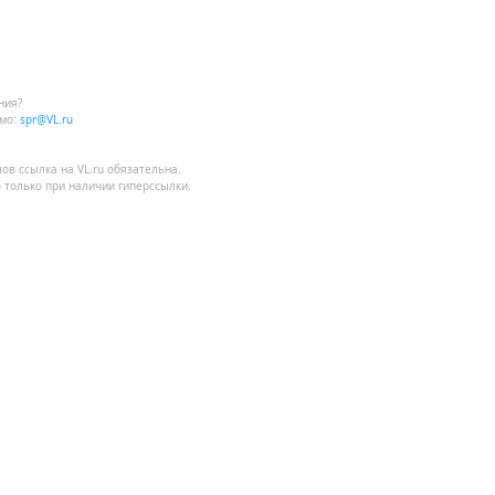
ния?
мо:
spr@VL.ru
лов
ссылка на VL.ru
обязательна.
 только при наличии гиперссылки.