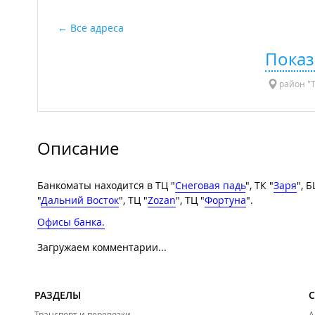
Все адреса
Показ
район "Т
Описание
Банкоматы находится в ТЦ "
Снеговая падь
", ТК "
Заря
", Б
"
Дальний Восток
", ТЦ "
Zozan
", ТЦ "
Фортуна
".
Офисы банка.
Загружаем комментарии...
РАЗДЕЛЫ
Транспорт и перевозки
А