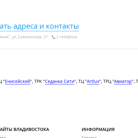
ать адреса и контакты
ихая", ул. Сахалинская, 27
2 телефона
Ц "
Енисейский
", ТРК "
Седанка Сити
", ТЦ "
Artlux
", ТРЦ "
Авиатор
", 
САЙТЫ ВЛАДИВОСТОКА
ИНФОРМАЦИЯ
вто
Справка