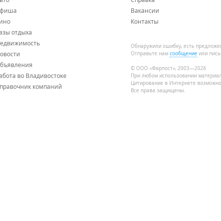
фиша
Вакансии
ино
Контакты
азы отдыха
едвижимость
Обнаружили ошибку, есть предложе
овости
Отправьте нам
сообщение
или пись
бъявления
© ООО «Фарпост», 2003—2026
абота во Владивостоке
При любом использовании материа
Цитирование в Интернете возможно
правочник компаний
Все права защищены.