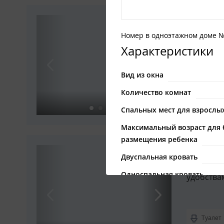
2-мест
Номер в одноэтажном доме 
Номер в 
Характеристики
Вид из окна
Туалет
Количество комнат
Вмещает
Спальных мест для взрослы
Максимальный возраст для 
размещения ребенка
Отдель
Двуспальная кровать
Комфортн
Односпальная кровать
удобства
Детская кроватка
туалет
Туалет