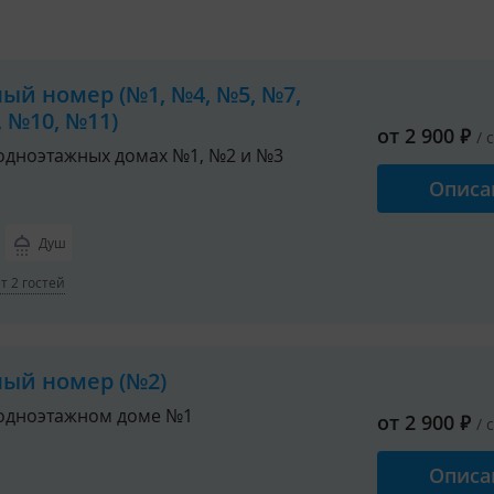
ный номер (№1, №4, №5, №7,
 №10, №11)
от
2 900
₽
/ 
одноэтажных домах №1, №2 и №3
Описа
Душ
 2 гостей
ный номер (№2)
одноэтажном доме №1
от
2 900
₽
/ 
Описа