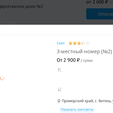
от
2 600
₽
/ 
двухэтажном доме №3
Описа
Душ
 3 гостей
Скит
3-местный номер (№2)
ный номер повышенной
От 2 900 ₽
/ сутки
тности "Избушка"
от
3 100
₽
/ 
одноэтажном доме
Описа
Душ
Приморский край, с. Витязь, 
 3 гостей
Показать контакты