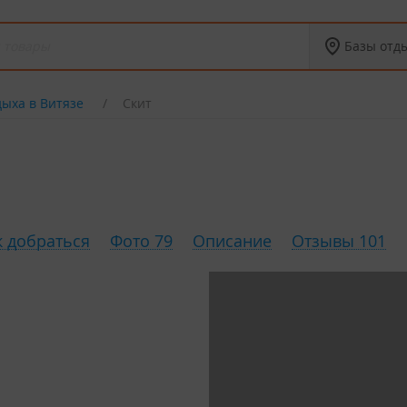
Базы отд
дыха в Витязе
Скит
к добраться
Фото 79
Описание
Отзывы 101