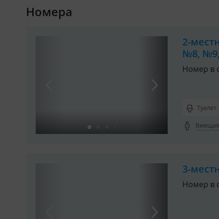
Номера
2-мест
№8, №9,
Номер в 
Туалет
Вмещает
3-мест
Номер в 