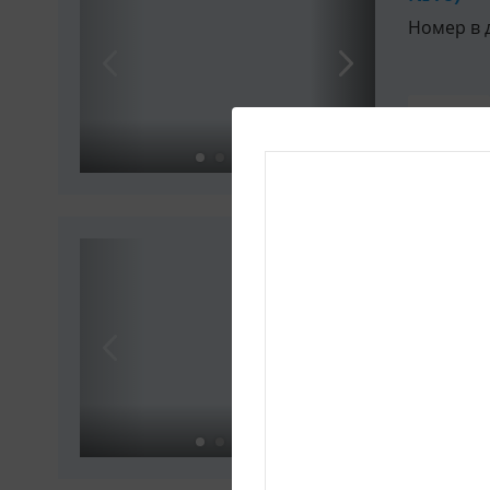
Номер в 
Туалет
Вмещает
3-мест
комфор
Номер в 
Туалет
Вмещает