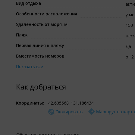
Вид отдыха
акт
Особенности расположения
у мо
Удаленность от моря, м
150
Пляж
пес
Первая линия к пляжу
Да
Вместимость номеров
от 2
Показать все
Как добраться
Координаты:
42.605668, 131.186434
Скопировать
Маршрут на карта
Общественным транспортом: