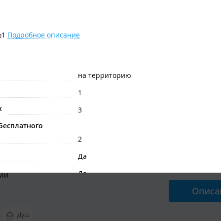
ный номер (№6)
№1
Подробное описание
одноэтажном доме №2
от
2 900
₽
/ 
Описа
на территорию
Душ
1
 2 гостей
х
3
бесплатного
2
ный дом
Да
ый дом на 4 человека со всеми
от
20 000
₽
Да
ми
Описа
Да
в номере
Душ