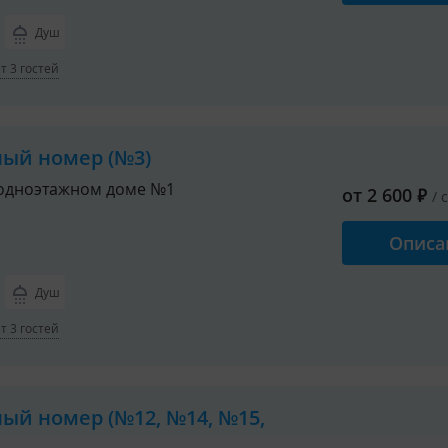
Душ
 3 гостей
ный номер (№3)
одноэтажном доме №1
от
2 600
₽
/ 
Описа
Душ
 3 гостей
ный номер (№12, №14, №15,