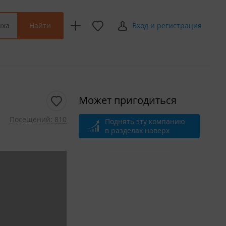
Найти
ыха
Вход и регистрация
Может пригодиться
Посещений: 810
Поднять эту компанию
в разделах наверх