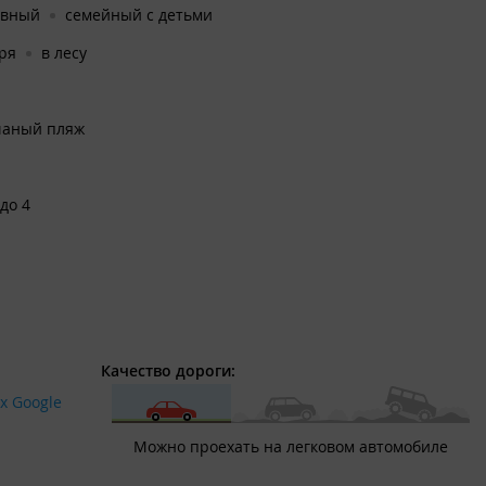
ивный
семейный с детьми
ря
в лесу
чаный пляж
 до 4
Качество дороги:
х Google
Можно проехать на легковом автомобиле