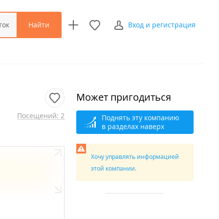
Найти
ток
Вход и регистрация
Может пригодиться
Посещений: 2
Поднять эту компанию
в разделах наверх
Хочу управлять информацией
этой компании.