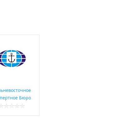
льневосточное
спертное Бюро