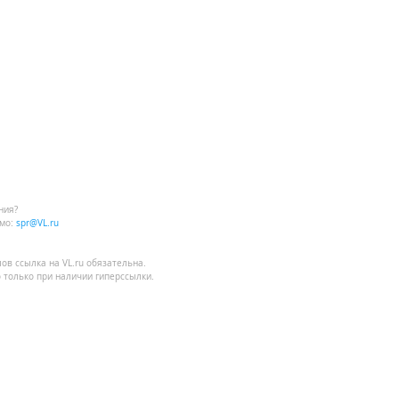
ния?
мо:
spr@VL.ru
лов
ссылка на VL.ru
обязательна.
 только при наличии гиперссылки.