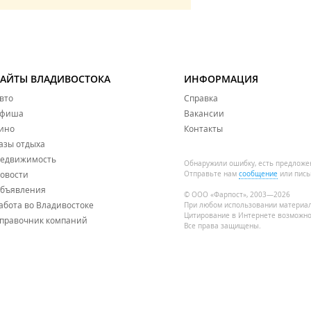
САЙТЫ ВЛАДИВОСТОКА
ИНФОРМАЦИЯ
вто
Справка
фиша
Вакансии
ино
Контакты
азы отдыха
едвижимость
Обнаружили ошибку, есть предложе
овости
Отправьте нам
сообщение
или пись
бъявления
© ООО «Фарпост», 2003—2026
абота во Владивостоке
При любом использовании материа
Цитирование в Интернете возможно
правочник компаний
Все права защищены.