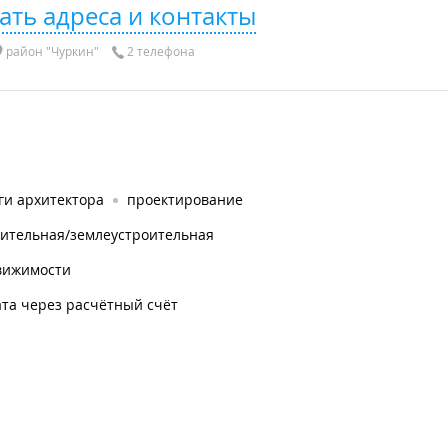
ать адреса и контакты
район "Чуркин"
2 телефона
ги архитектора
проектирование
оительная/землеустроительная
вижимости
та через расчётный счёт