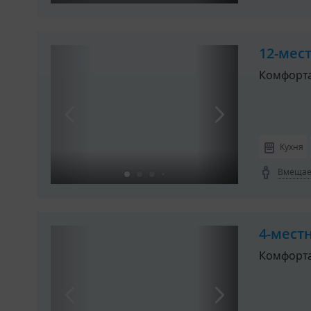
туалет
душ
12-мес
Показать все
Комфорта
Описание
Номер на 1 этаже с верандой
Комплектация:
Кухня
Одна двуспальная кров
Вмещает
Веранда, постельное бе
Холодильник, телевизо
В оплату входит завтрак на 
4-мест
Санитарный блок:
Комфорт
Туалет, раковина и душ в ном