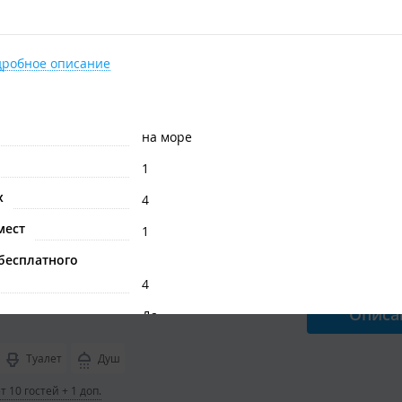
ный номер "Зимний"
абельный номер
от
5 500
₽
/ 
дробное описание
Описа
Туалет
Душ
на море
 4 гостей + 1 доп.
1
х
4
мест
1
естный номер "Зимний" 1 этаж
бесплатного
бельный номер на 1 этаже
от
9 000
₽
/ 
4
Описа
Да
Да
Туалет
Душ
в домике/номере
 10 гостей + 1 доп.