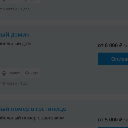
 6 гостей + 1 доп.
ный домик
абельный дом
от
8 000
₽
/ 
Описа
Туалет
Душ
 8 гостей + 1 доп.
ный номер в гостинице
бельный номер с завтраком
от
5 000
₽
/ 