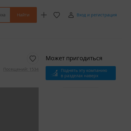
Найти
ыха
Вход и регистрация
Может пригодиться
Посещений: 1534
Поднять эту компанию
в разделах наверх