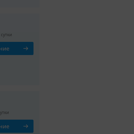
/ сутки
ние
Смотреть все фото
ный вход.
сутки
ние
Смотреть все фото