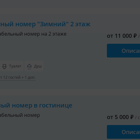
в номере
в номере
тный номер "Зимний" 2 этаж
бельный номер на 2 этаже
от
11 000
₽
Описа
Туалет
Душ
ать и две двухъярусные кровати;
 12 гостей + 1 доп.
льё, полотенца;
р, электрический чайник, чайные принадлежности.
2 человек. Завтрак можно заказать с вечера по желанию. Отдель
ный номер в гостинице
абельный номер
от
5 000
₽
/ 
ере.
Описа