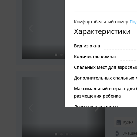
4-мест
Комфорт
Комфортабельный номер
По
Характеристики
Кухня
Вид из окна
Вмещает
Количество комнат
Спальных мест для взрослы
Дополнительных спальных 
8-10-м
Максимальный возраст для 
Комфорта
размещения ребенка
Двуспальная кровать
Односпальная кровать
Кухня
Кухонная зона
Вмещает