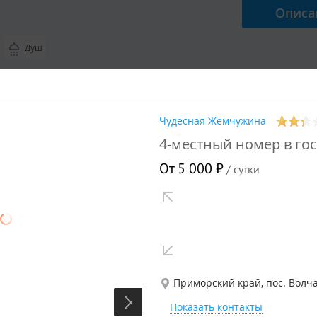
Описа
Душ
 2 гостей + 1 доп.
Чудесная Жемчужина
ный номер
4-местный номер в го
абельный номер
от
5 500
₽
/ 
От 5 000 ₽
/ сутки
Описа
Туалет
Душ
 6 гостей + 1 доп.
Приморский край, пос. Волча
Показать контакты