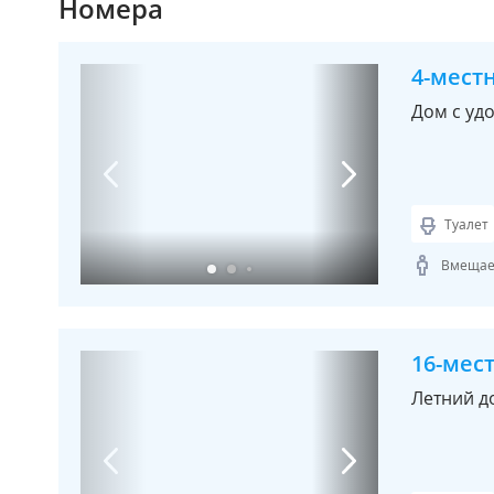
Номера
4-мест
Дом с уд
Туалет
Вмещает
16-мес
Летний д