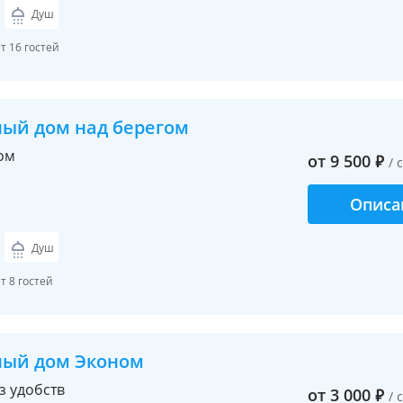
Душ
 16 гостей
ный дом над берегом
ом
от
9 500
₽
/ 
Описа
Душ
 8 гостей
ный дом Эконом
з удобств
от
3 000
₽
/ 