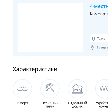
4-мест
Комфорта
Туалет
Вмещает
Характеристики
У моря
Песчаный
Отдельный
Удобст
пляж
домик
номе