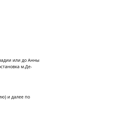
ивадии или до Анны
остановка м.Де-
ию) и далее по