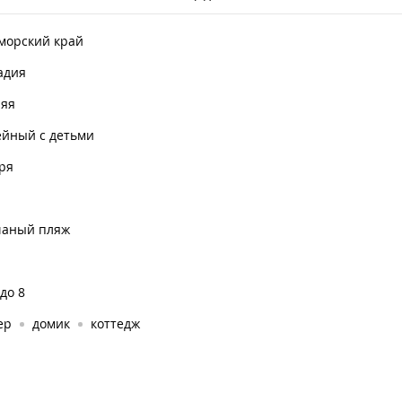
морский край
адия
няя
ейный с детьми
ря
чаный пляж
 до 8
ер
домик
коттедж