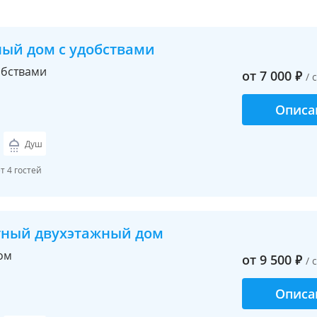
ный дом с удобствами
обствами
от
7 000
₽
/ 
Описа
Душ
 4 гостей
тный двухэтажный дом
ом
от
9 500
₽
/ 
Описа