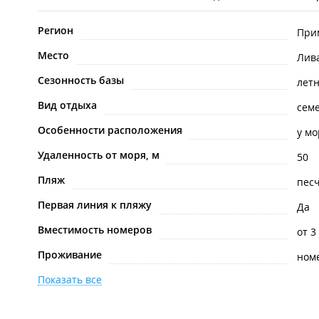
Регион
При
Место
Лив
Сезонность базы
лет
Вид отдыха
сем
Особенности расположения
у мо
Удаленность от моря, м
50
Пляж
пес
Первая линия к пляжу
Да
Вместимость номеров
от 3
Проживание
ном
Показать все