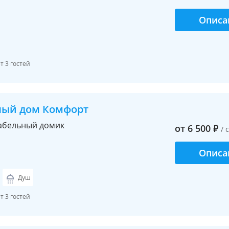
Описа
 3 гостей
ный дом Комфорт
абельный домик
от
6 500
₽
/ 
Описа
Душ
 3 гостей