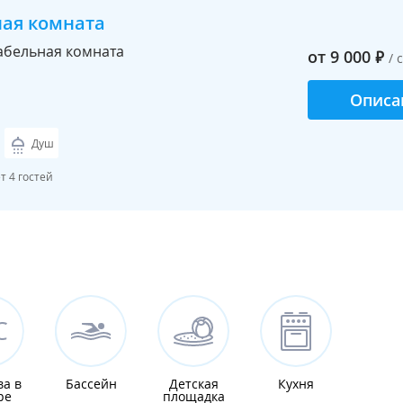
ная комната
бельная комната
от
9 000
₽
/ 
Описа
Душ
 4 гостей
ва в
Бассейн
Детская
Кухня
ре
площадка