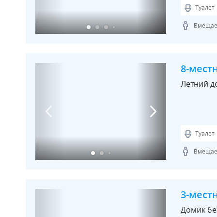
Туалет
Вмещает
8-мест
Летний д
Туалет
Вмещает
3-мест
Домик бе