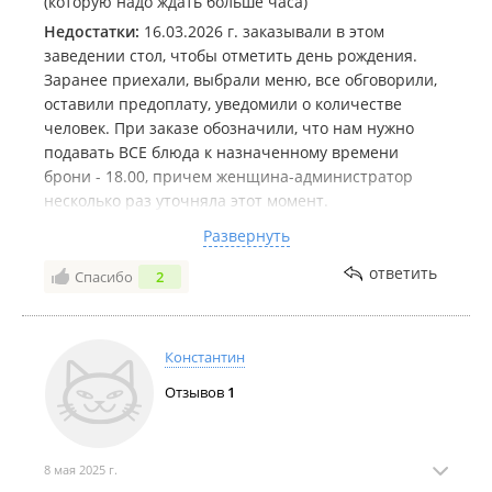
(которую надо ждать больше часа)
Недостатки:
16.03.2026 г. заказывали в этом
заведении стол, чтобы отметить день рождения.
Заранее приехали, выбрали меню, все обговорили,
оставили предоплату, уведомили о количестве
человек. При заказе обозначили, что нам нужно
подавать ВСЕ блюда к назначенному времени
брони - 18.00, причем женщина-администратор
несколько раз уточняла этот момент.
А что же было на самом деле - в 18.05 нам начали
Развернуть
выносить холодные закуски и салаты, в 18.15
закончили и на этом все. Даже холодные блюда не
ответить
Спасибо
2
удосужились вынести к обозначенному времени.
Сказать, что мы недовольны - ничего не сказать.
Хачапури вынесли в 18.35, а горячее, на секундочку,
Константин
в 19.10. мы целый час!!!!!! Час!!!! Ждали своего
Отзывов
1
заказа, который должен был быть подан сразу же к
нашему визиту! Бедные 12 человек сидели
голодными все это время и смотрели по сторонам, в
недоумении - где наша еда?! Где все то, что мы
8 мая 2025 г.
должны были получить к назначенному времени!!!