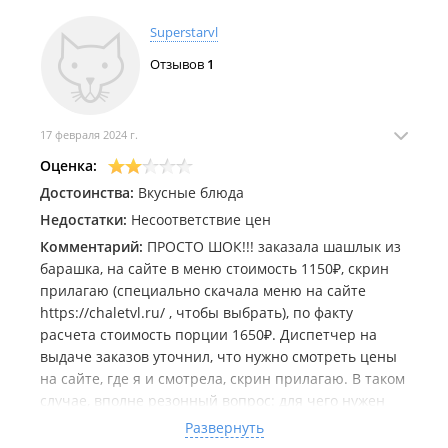
Superstarvl
Отзывов
1
17 февраля 2024 г.
Оценка:
Достоинства:
Вкусные блюда
Недостатки:
Несоответствие цен
Комментарий:
ПРОСТО ШОК!!! заказала шашлык из
барашка, на сайте в меню стоимость 1150₽, скрин
прилагаю (специально скачала меню на сайте
https://chaletvl.ru/ , чтобы выбрать), по факту
расчета стоимость порции 1650₽. Диспетчер на
выдаче заказов уточнил, что нужно смотреть цены
на сайте, где я и смотрела, скрин прилагаю. В таком
случае, вполне резонный вопрос: для чего нужен
сайт с вашим меню, цены в котором отличаются от
Развернуть
цен на vl. Если есть такая дезинформация по ценам,