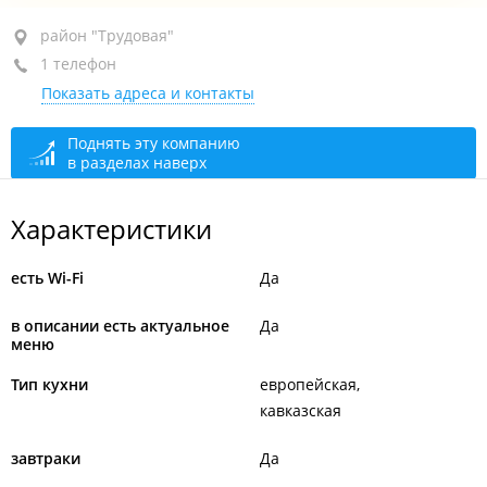
район "Трудовая", ул. Вилкова, 11В
район "Трудовая"
1 телефон
+7 (423) 262-78-88
Показать адреса и контакты
Первый этаж
закрыто, откроется в 10:00
Второй этаж
открыто, закроется через 19 мин.
Поднять эту компанию
в разделах наверх
Доставка
закрыто, откроется в 10:00
Характеристики
есть Wi-Fi
Да
в описании есть актуальное
Да
меню
Тип кухни
европейская
кавказская
завтраки
Да