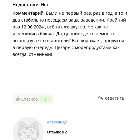
На что нам ответили - "а что за комплимент, по
Недостатки:
Нет
какому поводу". Мы сказали, что день рождения и
Комментарий:
Были не первый раз, раз в год, а то и
все дела, при бронировании сказали, что будет.
два стабильно посещаем ваше заведении. Крайний
Администратор с недоумением ответил - "ааа, ну
раз 12.06.2024 , всё так же вкусно. Не как не
хорошо, сейчас что-нибудь придумаем"...
изменились блюда. Да, ценник где-то немного
Вот вам и "приятности" от данного заведения в этот
вырос ,ну а что вы хотели? Всё дорожает, продукты
чудный день..... Сказать, что мы в шоке - ничего не
в первую очередь. Цезарь с морепродуктами как
сказать.
всегда, отменный!
ответить
Спасибо
1
Александр
Отзывов
2