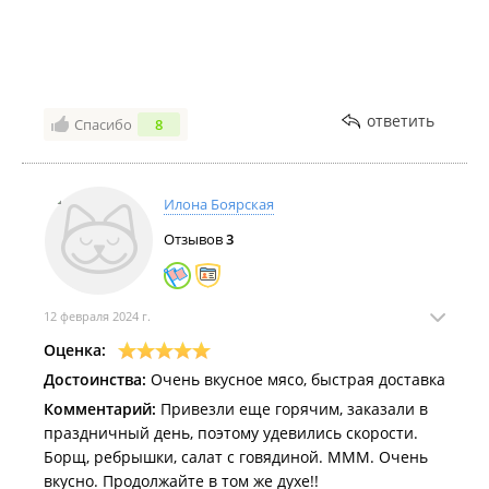
прошу убрать старые и/или обновить цены везде,
чтобы избежать недопонимание во время
рассчетов в будущем.
ответить
Спасибо
8
Илона Боярская
Отзывов
3
12 февраля 2024 г.
Оценка:
Достоинства:
Очень вкусное мясо, быстрая доставка
Комментарий:
Привезли еще горячим, заказали в
праздничный день, поэтому удевились скорости.
Борщ, ребрышки, салат с говядиной. МММ. Очень
вкусно. Продолжайте в том же духе!!