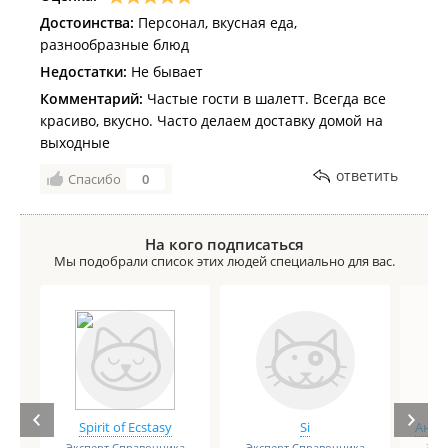
Достоинства:
Персонал, вкусная еда,
разнообразные блюд
Недостатки:
Не бывает
Комментарий:
Частые гости в шалетт. Всегда все
красиво, вкусно. Часто делаем доставку домой на
выходные
ответить
Спасибо
0
На кого подписаться
Мы подобрали список этих людей специально для вас.
Spirit of Ecstasy
Si
Анге
Эксперт Справочника
Эксперт Справочника
Экс