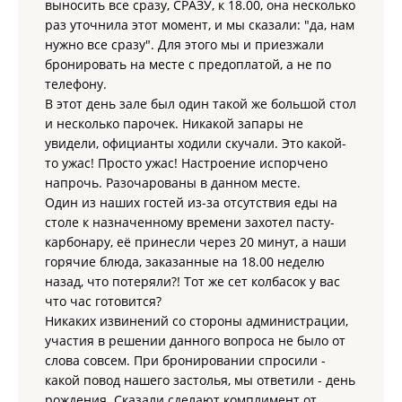
выносить все сразу, СРАЗУ, к 18.00, она несколько
раз уточнила этот момент, и мы сказали: "да, нам
нужно все сразу". Для этого мы и приезжали
бронировать на месте с предоплатой, а не по
телефону.
В этот день зале был один такой же большой стол
и несколько парочек. Никакой запары не
увидели, официанты ходили скучали. Это какой-
то ужас! Просто ужас! Настроение испорчено
напрочь. Разочарованы в данном месте.
Один из наших гостей из-за отсутствия еды на
столе к назначенному времени захотел пасту-
карбонару, её принесли через 20 минут, а наши
горячие блюда, заказанные на 18.00 неделю
назад, что потеряли?! Тот же сет колбасок у вас
что час готовится?
Никаких извинений со стороны администрации,
участия в решении данного вопроса не было от
слова совсем. При бронировании спросили -
какой повод нашего застолья, мы ответили - день
рождения. Сказали сделают комплимент от