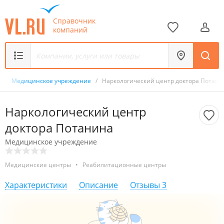
Справочник
компаний
к
/
Медицинское учреждение
/
Наркологический центр доктора Потани
Наркологический центр
доктора Потанина
Медицинское учреждение
Медицинские центры
•
Реабилитационные центры
Характеристики
Описание
Отзывы
3