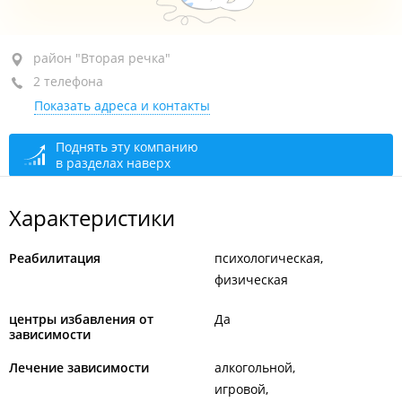
район "Вторая речка", ул. Бородинская, 46/50
район "Вторая речка"
2 телефона
здание "Дальприбор", 1-й этаж
Показать адреса и контакты
+7 (423) 290-10-20
+7 952 080-61-01
анонимная помощь
Поднять эту компанию
в разделах наверх
Выезд на дом
закрыто, откроется через 15 мин.
Приём, по предварительной записи
закрыто,
Характеристики
откроется через 15 мин.
Реабилитация
психологическая
физическая
центры избавления от
Да
зависимости
Лечение зависимости
алкогольной
игровой