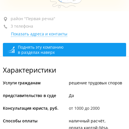
район "Первая речка", пр-т Океанский, 69
район "Первая речка"
3 телефона
БЦ "Капитал", 5-й этаж, оф. 501
Показать адреса и контакты
+7 (423) 261-49-79
+7 (423) 261-49-60
Поднять эту компанию
в разделах наверх
+7 (423) 253-39-31
сегодня закрыто
Характеристики
Услуги гражданам
решение трудовых споров
представительство в суде
Да
Консультация юриста, руб.
от 1000 до 2000
Способы оплаты
наличный расчёт
оплата картой (Visa,