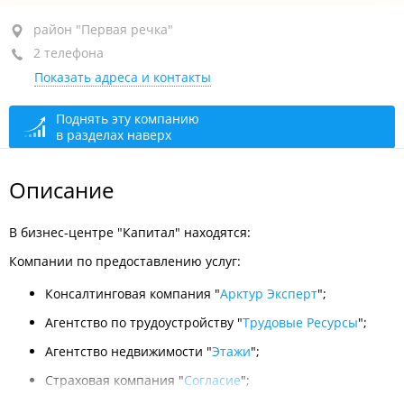
район "Первая речка", пр-т Океанский, 69
район "Первая речка"
2 телефона
2-й этаж, оф. 201
Показать адреса и контакты
+7 (423) 245-07-13
+7 (423) 245-04-38
Поднять эту компанию
в разделах наверх
Администрация
сегодня закрыто
Описание
В бизнес-центре "Капитал" находятся:
Компании по предоставлению услуг:
Консалтинговая компания "
Арктур Эксперт
";
Агентство по трудоустройству "
Трудовые Ресурсы
";
Агентство недвижимости "
Этажи
";
Страховая компания "
Согласие
";