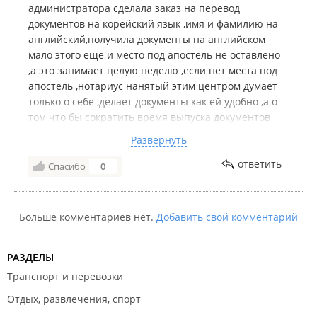
администратора сделала заказ на перевод
документов на корейский язык ,имя и фамилию на
английский,получила документы на английском
мало этого ещё и место под апостель не оставлено
,а это занимает целую неделю ,если нет места под
апостель ,нотариус нанятый этим центром думает
только о себе ,делает документы как ей удобно ,а о
том что бы сократить время выпуска документов
обсалютно ни кто не думает ,вообще не довольна
Развернуть
работой центра буду искать другую компанию по
переводам,неправильно принятый заказ отнял
ответить
Спасибо
0
очень много времени
Больше комментариев нет.
Добавить свой комментарий
РАЗДЕЛЫ
Транспорт и перевозки
Отдых, развлечения, спорт