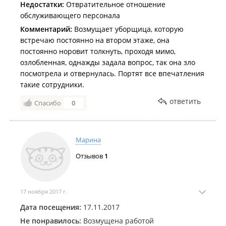
Бюро переводов "
Восточный Альянс
";
Недостатки:
Отвратительное отношение
обслуживающего персонала
Учебный центр "
Центр Профессиональной
Подготовки
";
Комментарий:
Возмущает уборщица, которую
встречаю постоянно на втором этаже, она
Автошкола "
Профи центр
";
постоянно норовит толкнуть, проходя мимо,
Консультационный центр "
Пятерочка
";
озлобленная, однажды задала вопрос, так она зло
посмотрела и отвернулась. Портят все впечатления
Торговая компания "
Атори
";
такие сотрудники.
Торговая компания "
ЭТМ
";
ответить
Спасибо
0
Торгово-производственная компания "
Дальрыбпром
";
Студия йоги "
Layana
".
Марина
Отзывов
1
17 ноября 2017 г.
Дата посещения:
17.11.2017
Не понравилось:
Возмущена работой