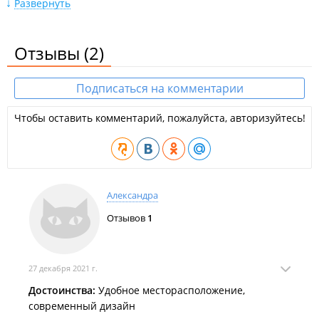
Развернуть
Юридическая компания "
Фонд правовой поддержки
миграционных процессов
";
Юридическая компания "
Центр комплексной
Отзывы
(2)
поддержки мигрантов
";
Страховой брокер "
Общий центр страхования
";
Подписаться на комментарии
Пенсионный фонд "
Благосостояние
";
Чтобы оставить комментарий, пожалуйста, авторизуйтесь!
Общественная организация "
Консультационный
центр по вопросам миграции и межэтнических
отношений
";
Турфирма "
Владивостокское бюро путешествий и
Александра
экскурсий
";
Отзывов
1
Консалтинговая компания "
Иида Груп РУС
";
Консалтинговая компания "
Fortem
";
Многопрофильная компания "
Строительно-
27 декабря 2021 г.
техническая диагностическая компания
";
Достоинства:
Удобное месторасположение,
Сертификационный центр "
РТС-Логистик
";
современный дизайн