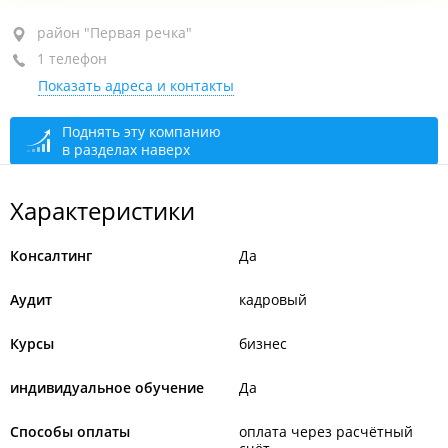
район "Первая речка", пр-т Океанский, 69
район "Первая речка"
1 телефон
БЦ "Капитал", 5-й этаж, оф. 503
Показать адреса и контакты
+7 914 668-16-67
сегодня закрыто
Поднять эту компанию
в разделах наверх
Характеристики
Консалтинг
Да
Аудит
кадровый
Курсы
бизнес
индивидуальное обучение
Да
Способы оплаты
оплата через расчётный