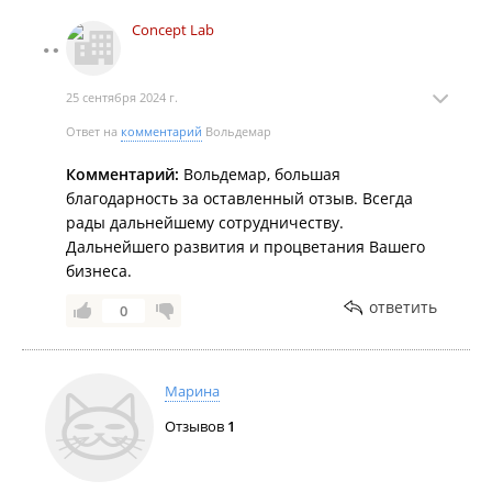
продвижение у ребят действительно получаются,
Concept Lab
они готовы слушать и слышать, видеть и учиться,
доверять тебе и не стесняться предлагать свои
идеи даже когда все и так хорошо. Надеюсь, что и
25 сентября 2024 г.
дальше мы оправдаем ожидания и надежды друг
друга!
Ответ на
комментарий
Вольдемар
Комментарий:
Вольдемар, большая
благодарность за оставленный отзыв. Всегда
рады дальнейшему сотрудничеству.
Дальнейшего развития и процветания Вашего
бизнеса.
ответить
0
Марина
Отзывов
1