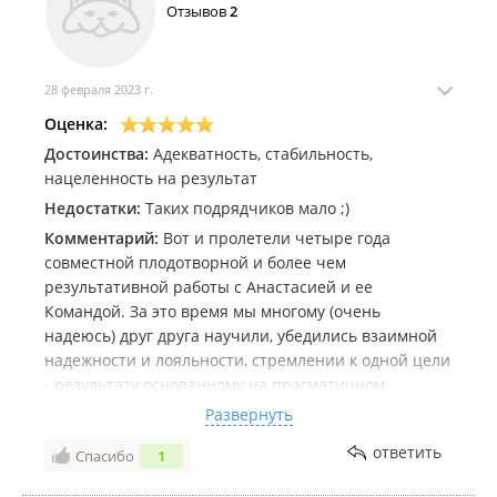
Отзывов
2
28 февраля 2023 г.
Оценка:
Достоинства:
Адекватность, стабильность,
нацеленность на результат
Недостатки:
Таких подрядчиков мало ;)
Комментарий:
Вот и пролетели четыре года
совместной плодотворной и более чем
результативной работы с Анастасией и ее
Командой. За это время мы многому (очень
надеюсь) друг друга научили, убедились взаимной
надежности и лояльности, стремлении к одной цели
- результату основанному на прагматичном
расчете. Наш маленький медицинский бизнес
Развернуть
вырос за это время в три раза (в деньгах и
ответить
Спасибо
1
клиентах) оставаясь в прежних рамках двух центров
во Владивостоке и Уссурийске. Брендинг и