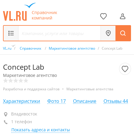
Справочник
компаний
VL.ru
/
Справочник
/
Маркетинговое агентство
/
Concept Lab
Concept Lab
Маркетинговое агентство
Разработка и поддержка сайтов
•
Маркетинговые агентства
Характеристики
Фото
17
Описание
Отзывы
44
Владивосток
Владивосток
1 телефон
+7 914 962-75-33
Показать адреса и контакты
сегодня закрыто