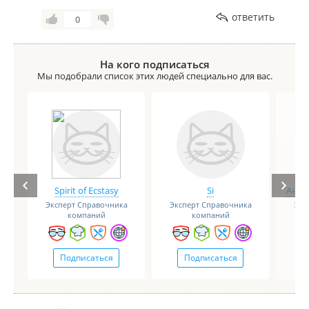
ответить
0
На кого подписаться
Мы подобрали список этих людей специально для вас.
Spirit of Ecstasy
Si
Анге
Эксперт Справочника
Эксперт Справочника
Экс
компаний
компаний
Подписаться
Подписаться