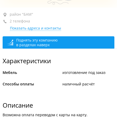
район "БАМ", ул. Шошина, 6
район "БАМ"
2 телефона
+7 908 991-98-94
Показать адреса и контакты
+7 999 631-33-73
По предварительному звонку
открыто: 09:00–20:00
Поднять эту компанию
в разделах наверх
Характеристики
Мебель
изготовление под заказ
Способы оплаты
наличный расчёт
Описание
Возможна оплата переводом с карты на карту.