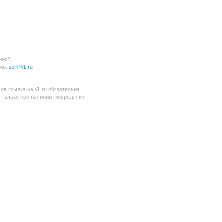
ния?
мо:
spr@VL.ru
лов
ссылка на VL.ru
обязательна.
 только при наличии гиперссылки.