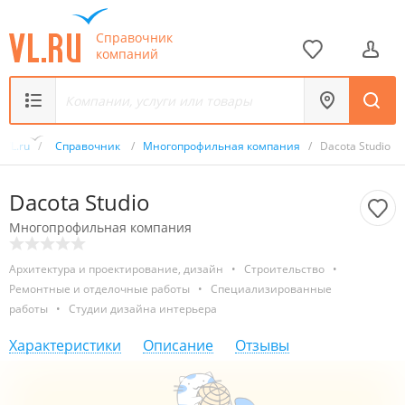
Справочник
компаний
VL.ru
/
Справочник
/
Многопрофильная компания
/
Dacota Studio
Dacota Studio
Многопрофильная компания
Архитектура и проектирование, дизайн
•
Строительство
•
Ремонтные и отделочные работы
•
Специализированные
работы
•
Студии дизайна интерьера
Характеристики
Описание
Отзывы