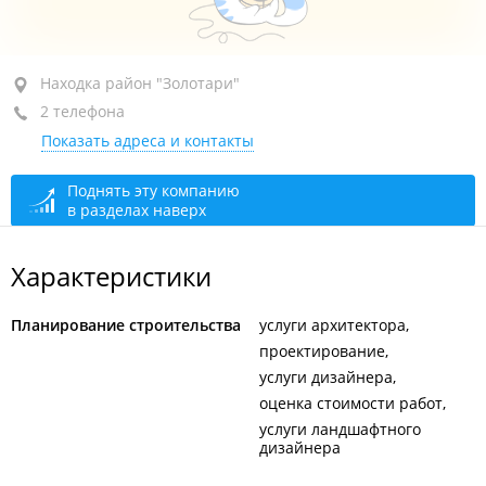
Находка, район "Золотари", ул. Золотая, 10
Находка район "Золотари"
2 телефона
+7 914 074-50-81
Показать адреса и контакты
+7 914 665-14-48
открыто: 09:00–18:00
Поднять эту компанию
в разделах наверх
Характеристики
Планирование строительства
услуги архитектора
проектирование
услуги дизайнера
оценка стоимости работ
услуги ландшафтного
дизайнера