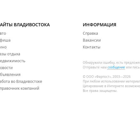
САЙТЫ ВЛАДИВОСТОКА
ИНФОРМАЦИЯ
вто
Справка
фиша
Вакансии
ино
Контакты
азы отдыха
едвижимость
Обнаружили ошибку, есть предложе
овости
Отправьте нам
сообщение
или пись
бъявления
© ООО «Фарпост», 2003—2026
абота во Владивостоке
При любом использовании материа
Цитирование в Интернете возможно
правочник компаний
Все права защищены.