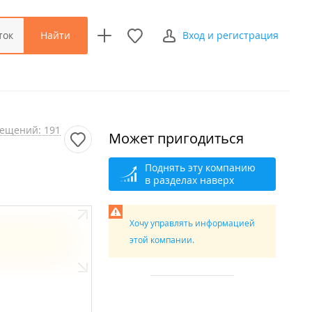
Найти
ток
Вход и регистрация
ещений: 191
Может пригодиться
Поднять эту компанию
в разделах наверх
Хочу управлять информацией
этой компании.