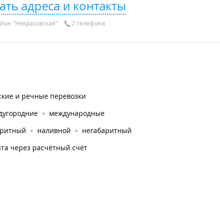
ать адреса и контакты
йон "Некрасовская"
2 телефона
ские и речные перевозки
дугородние
международные
аритный
наливной
негабаритный
та через расчётный счёт