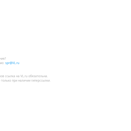
ния?
мо:
spr@VL.ru
лов
ссылка на VL.ru
обязательна.
 только при наличии гиперссылки.