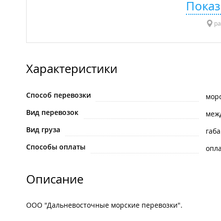
Показ
ра
Характеристики
Способ перевозки
мор
Вид перевозок
меж
Вид груза
габ
Способы оплаты
опла
Описание
ООО "Дальневосточные морские перевозки".