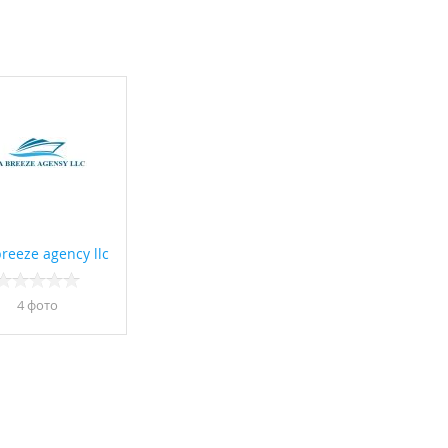
reeze agency llc
4 фото