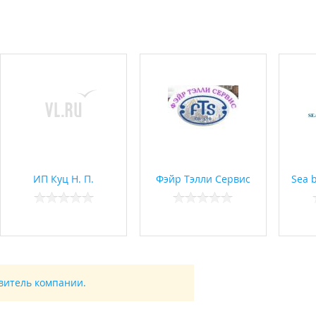
ИП Куц Н. П.
Фэйр Тэлли Сервис
Sea b
авитель компании.