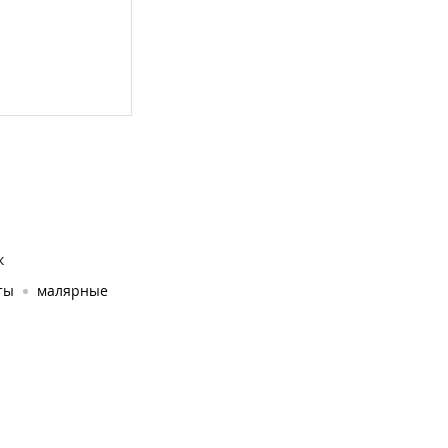
к
ты
малярные