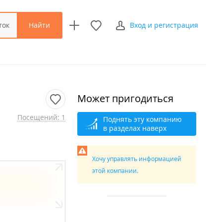
Найти
ток
Вход и регистрация
Может пригодиться
Посещений: 1
Поднять эту компанию
в разделах наверх
Хочу управлять информацией
этой компании.