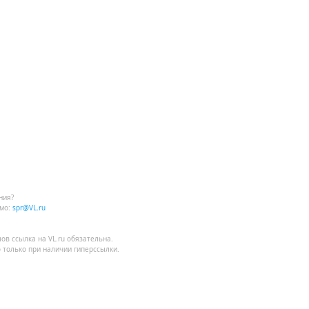
ния?
мо:
spr@VL.ru
лов
ссылка на VL.ru
обязательна.
 только при наличии гиперссылки.