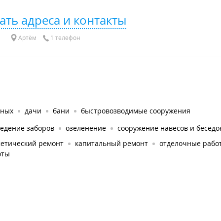
ать адреса и контакты
Артём
1 телефон
тных
дачи
бани
быстровозводимые сооружения
ведение заборов
озеленение
сооружение навесов и беседо
метический ремонт
капитальный ремонт
отделочные рабо
оты