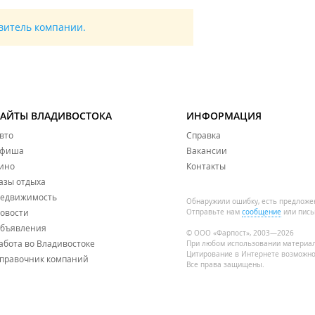
авитель компании.
САЙТЫ ВЛАДИВОСТОКА
ИНФОРМАЦИЯ
вто
Справка
фиша
Вакансии
ино
Контакты
азы отдыха
едвижимость
Обнаружили ошибку, есть предложе
овости
Отправьте нам
сообщение
или пись
бъявления
© ООО «Фарпост», 2003—2026
абота во Владивостоке
При любом использовании материа
Цитирование в Интернете возможно
правочник компаний
Все права защищены.