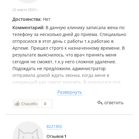
поставили) я уже оплатила 155тыс руб., чеки
22 марта 2023 г.
бережно сохраняю, как и все снимки, все фото,
Достоинства:
Нет
видео съемки сделанные с использованием
микроскопа, заключения специалистов, для
Комментарий:
В данную клинику записала жена по
дальнейшего использования в работе.... Обходите
телефону за несколько дней до приема. Специально
стороной эту клинику.
отпросился в этот день с работы т.к.работаю в
Артеме. Пришел строго к назначенному времени. В
результате выяснилось, что врач принять меня
сегодня не сможет, т.к.у него сложное удаление.
Подождать не предложили, администратор
отправила домой ждать звонка, когда меня в
следующий раз смогут принять. В результате пол
дня пришлось бегать по стоматологическим
Развернуть
клиникам, что бы приняли в этот день. Спасибо за
"теплый" прием администратора, больше к вам не
ответить
Спасибо
0
ходим.
8221303
Отзывов
1