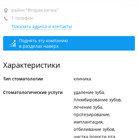
район "Вторая речка", ул. Енисейская, 7/1
район "Вторая речка"
1 телефон
БЦ "Меридиан", 5-й этаж, оф. 506
Показать адреса и контакты
+7 (423) 265-01-51
закрыто, откроется в 09:00
Поднять эту компанию
в разделах наверх
Характеристики
Тип стоматологии
клиника
Стоматологические услуги
удаление зуба
пломбирование зубов
лечение зуба
протезирование
имплантация
отбеливание зубов
чистка полости рта