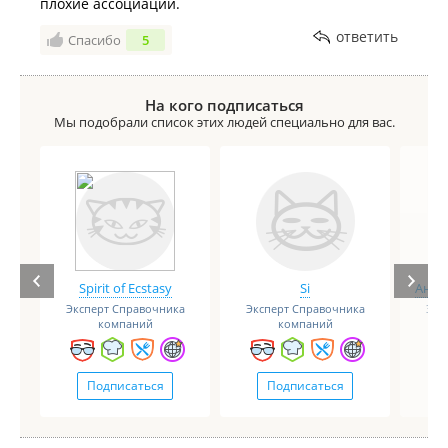
плохие ассоциации.
ответить
Спасибо
5
На кого подписаться
Мы подобрали список этих людей специально для вас.
Spirit of Ecstasy
Si
Анге
Эксперт Справочника
Эксперт Справочника
Экс
компаний
компаний
Подписаться
Подписаться