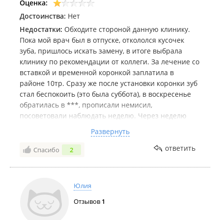
Оценка:
Достоинства:
Нет
Недостатки:
Обходите стороной данную клинику.
Пока мой врач был в отпуске, откололся кусочек
зуба, пришлось искать замену, в итоге выбрала
клинику по рекомендации от коллеги. За лечение со
вставкой и временной коронкой заплатила в
районе 10тр. Сразу же после установки коронки зуб
стал беспокоить (это была суббота), в воскресенье
обратилась в ***, прописали немисил,
посоветовали наблюдать неделю. Через неделю
возвращается с отпуска мой лечащий врач и
Развернуть
конечно я пошла к ней в ***, сделали снимок, КТ
новое, посмотрели ранее сделанное КТ (за 3 мес до
ответить
Спасибо
2
лечение у П***), в общем в этом зубе в канале все
было ок и не было потребности вскрывать канал,
устанавливать вставку (которую уже давно не
Юлия
применяют, прошлый век), нужно было
Отзывов
1
восстановить пломбу и дальше не лезть, не
спиливать зуб под коронку. При этом спилили так, и