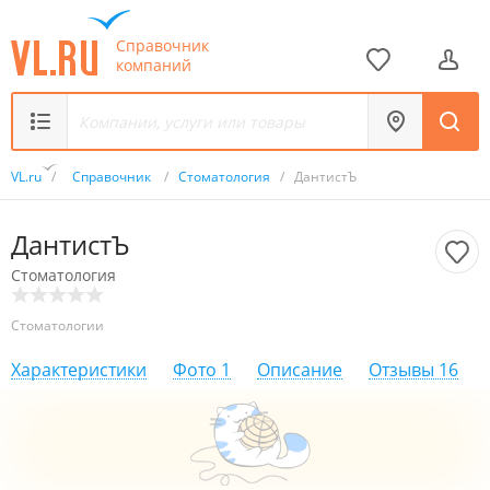
Справочник
компаний
VL.ru
/
Справочник
/
Стоматология
/
ДантистЪ
ДантистЪ
Стоматология
Стоматологии
Характеристики
Фото
1
Описание
Отзывы
16