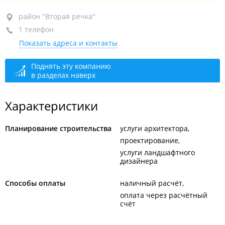
район "Вторая речка", ул. Русская, 65 кор. 10
район "Вторая речка"
1 телефон
4-й этаж
Показать адреса и контакты
+7 924 121-20-36
сегодня закрыто
Поднять эту компанию
в разделах наверх
Характеристики
Планирование строительства
услуги архитектора
проектирование
услуги ландшафтного
дизайнера
Способы оплаты
наличный расчёт
оплата через расчётный
счёт