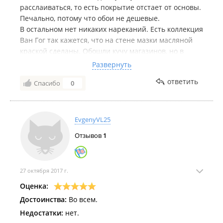
расслаиваться, то есть покрытие отстает от основы.
Печально, потому что обои не дешевые.
В остальном нет никаких нареканий. Есть коллекция
Ван Гог так кажется, что на стене мазки масляной
краской сделаны. Обошли кучу магазинов, но в
других местах такой красоты не было.
Развернуть
Очень терпеливые девушки работают. Достают
ответить
Спасибо
0
кучу каталогов, сразу узнают наличие. Обои под
заказ, но идут всего 2 недели.
EvgenyVL25
Отзывов
1
27 октября 2017 г.
Оценка:
Достоинства:
Во всем.
Недостатки:
нет.