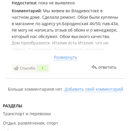
Недостатки:
пока не выявлено
Комментарий:
Мы живем во Владивостоке в
частном доме. Сделали ремонт. Обои были куплены
в магазине по адресу ул.Бородинская 46/50, пав.43а.
Не могу не написать отзыв об обоях и о менеджере,
который нас обслужил. Обои высокого качества.
Дом преобразился. Италия есть Италия, что ни
говори. И огромную благодарность выражаю
менеджеру Фуаду, который легко помог нам в
Развернуть
выборе цветовой гаммы, Действительно
ответить
Спасибо
1
профессионализм чувствуется в человеке. Спасибо
вам огромное.
Больше комментариев нет.
Добавить свой комментарий
РАЗДЕЛЫ
Транспорт и перевозки
Отдых, развлечения, спорт