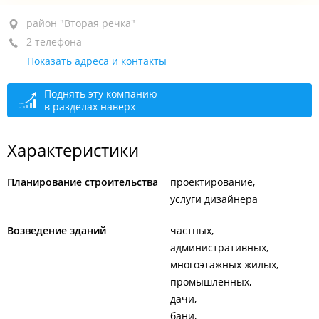
район "Вторая речка", ул. Бородинская, 46/50
район "Вторая речка"
2 телефона
ТЦ "Виктория", 2-й этаж, пав. 110
Показать адреса и контакты
+7 (423) 224-20-42
+7 924 338-57-82
Поднять эту компанию
в разделах наверх
закрыто, откроется в 09:00
Характеристики
Планирование строительства
проектирование
услуги дизайнера
Возведение зданий
частных
административных
многоэтажных жилых
промышленных
дачи
бани