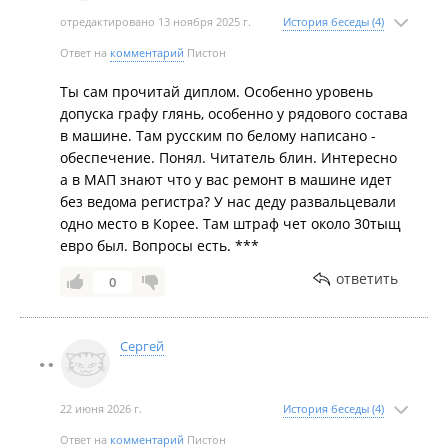
отредактировано 13 ноября 2025 г.
История беседы (4)
Ответ на
комментарий
Пистон
Ты сам прочитай диплом. Особенно уровень
допуска графу глянь, особенно у рядового состава
в машине. Там русским по белому написано -
обеспечение. Понял. Читатель блин. Интересно
а в МАП знают что у вас ремонт в машине идет
без ведома регистра? У нас деду развальцевали
одно место в Корее. Там штраф чет около 30тыщ
евро был. Вопросы есть. ***
ответить
0
Сергей
22 июня 2026 г.
История беседы (4)
Ответ на
комментарий
Пистон