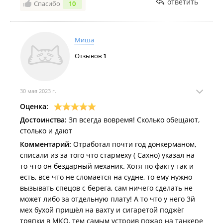
ответить
Спасибо
10
Миша
Отзывов
1
30 мая 2023 г.
Оценка:
Достоинства:
Зп всегда вовремя! Сколько обещают,
столько и дают
Комментарий:
Отработал почти год донкерманом,
списали из за того что стармеху ( Сахно) указал на
то что он бездарный механик. Хотя по факту так и
есть, все что не сломается на судне, то ему нужно
вызывать спецов с берега, сам ничего сделать не
может либо за отдельную плату! А то что у него 3й
мех бухой пришёл на вахту и сигаретой поджёг
тряпки в МКО, тем самым устроив пожар на танкере