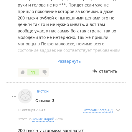
руки и голова не из ***. Придет если уже не
пришло поколение которое за копейки, а даже
200 тысяч рублей с нынешними ценами это не
деньги так то и не нужно кивать, а вот там
вообще ужас, у нас самая богатая страна, так вот
молодежи это не интернсно. Так же пришли
маповцы в Петропавловске, помимо всего
состояние задраек не соответствует требованиям
не одна не две... Судно длиной 130 метров, в
Развернуть
наличии на Камчатке нет. Проект голландский,
есть на эту тему шутки, да и не парятся в
ответить
11
цивилизованном мире или не парились не знаю
в общем срезаешь ставишь новую и желательно
в сцдоремонте квалифицированными спецами. В
Пистон
общем кое как в течении трех суток налепили из
Отзывов
3
говна и палок. Так суть барыга половину позиций
из ведомости вычеркивает, а экипаж налипает. И
15 октября 2024 г.
История беседы (3)
то не учите нас работать лучше научитесь
Ответ на
комментарий
Леха
платиь.
200 тысяч у стармеха зарплата?