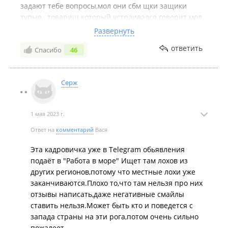
задают тебе вопросы,мол они сбм щки защики
тупые , товарищ который устраивался говорит мол
даже пересидеть там не останется)))вывод таков
Развернуть
если тратить время то лёжа дома на диване чем
ответить
Спасибо
46
дяде Дилмасу копейку ишачить.
Серж
1 мая 2023 г.
Ответ на
комментарий
Вася
Эта кадровичка уже в Telegram обьявления
подаёт в "Работа в море" Ищет там лохов из
других регионов,потому что местные лохи уже
заканчиваются.Плохо то,что там нельзя про них
отзывы написать,даже негативные смайлы
ставить нельзя.Может быть кто и поведется с
запада страны на эти рога,потом очень сильно
пожалеет.