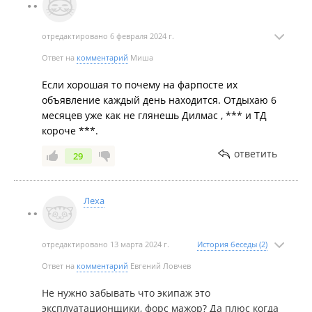
отредактировано 6 февраля 2024 г.
Ответ на
комментарий
Миша
Если хорошая то почему на фарпосте их
объявление каждый день находится. Отдыхаю 6
месяцев уже как не глянешь Дилмас , *** и ТД
короче ***.
ответить
29
Леха
отредактировано 13 марта 2024 г.
История беседы (2)
Ответ на
комментарий
Евгений Ловчев
Не нужно забывать что экипаж это
эксплуатационщики, форс мажор? Да плюс когда