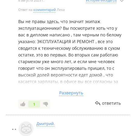
8 августа 2025 г.
История беседы (3)
Ответ на
комментарий
Леха
Вы не правы здесь, что значит экипаж
эксплуатационники? Вы посмотрите хоть что у
вас в дипломе написано , там черным по белому
указано: ЭКСПЛУАТАЦИЯ И РЕМОНТ , все это
сводится к техническому обслуживанию в сухом
остатке, это во первых. Во вторых сам работаю
стармехом уже много лет, и если мне человек
говорит что он эксплуатировать пришел, то с
высокой долей вероятности едет домой , что
касается зарплаты, в офисе вы все согласны за
нее работать , в контракте у вас все указано, я
Развернуть
всегда уважал работяг с кем работал, но были
конечно индивиды вроде вас, вместо того что бы
ответить
1
чему научится, начать думать головой , уйти на
нормальный флот и рассматривать дилмас как
стартовую ступень , вы садитесь на стакан и
Дмитрий.
годами эксплуатируете эти суда , забывая при
этом зачем вы учились и там нужны. Успехов.