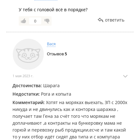
У тебя с головой всё в порядке?
ответить
0
Вася
Отзывов
5
1 мая 2023 г.
Достоинства:
Шарага
Недостатки:
Рога и копыта
Комментарий:
Хотят на моряках выехать, ЗП с 2000х
никуда и не двинулись как и конторка шаражка ,
получает там Гена за счёт того что морякам не
доплачивают ,а контракты на бункеровку мама не
горюй и перевозку рыб продукции,есче и там какой
то у них отбор идёт сидят два типа и с компутара