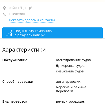
район "Центр", ул. Пушкинская, 40
район "Центр"
1 телефон
5-й этаж, оф. 504
Показать адреса и контакты
+7 (423) 230-25-43
сегодня закрыто
Поднять эту компанию
в разделах наверх
Характеристики
Обслуживание
агентирование судов
бункеровка судов
снабжение судов
Способ перевозки
автоперевозки
морские и речные
перевозки
Вид перевозок
внутригородские