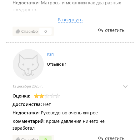
Недостатки:
Матросы и механики как два разных
государств.
Комментарий:
Кто хочет больше денег, идите под
Развернуть
флаг.Ходил на "Агатисе" все устроило.Хороший
ответить
Спасибо
0
коллектив попался наверное. Судя по отзывам.
Кэп
Отзывов
1
12 декабря 2025 г.
Оценка:
Достоинства:
Нет
Недостатки:
Руководство очень хитрое
Комментарий:
Кроме давления ничего не
заработал
ответить
Спасибо
9