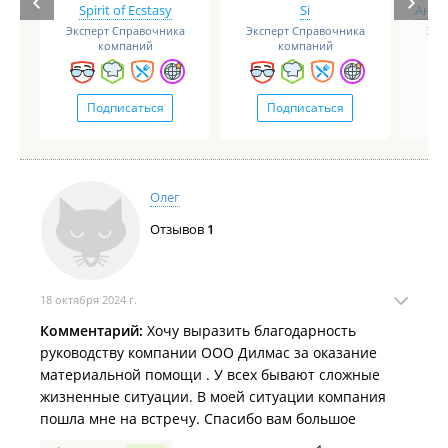
Spirit of Ecstasy
Si
Анге
Эксперт Справочника
Эксперт Справочника
Экс
компаний
компаний
Подписаться
Подписаться
Олег
Отзывов
1
18 октября 2024 г.
Комментарий:
Хочу выразить благодарность
руководству компании ООО Дилмас за оказание
материальной помощи . У всех бывают сложные
жизненные ситуации. В моей ситуации компания
пошла мне на встречу. Спасибо вам большое