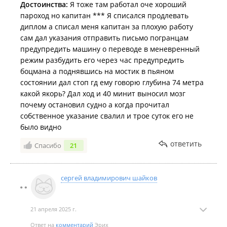
Достоинства:
Я тоже там работал оче хороший
пароход но капитан *** Я списался продлевать
диплом а списал меня капитан за плохую работу
сам дал указания отправить письмо погранцам
предупредить машину о переводе в меневренный
режим разбудить его через час предупредить
боцмана а поднявшись на мостик в пьяном
состоянии дал стоп гд ему говорю глубина 74 метра
какой якорь? Дал ход и 40 минит выносил мозг
почему остановил судно а когда прочитал
собственное указание свалил и трое суток его не
было видно
ответить
Спасибо
21
сергей владимирович шайков
21 апреля 2025 г.
Ответ на
комментарий
Эрих