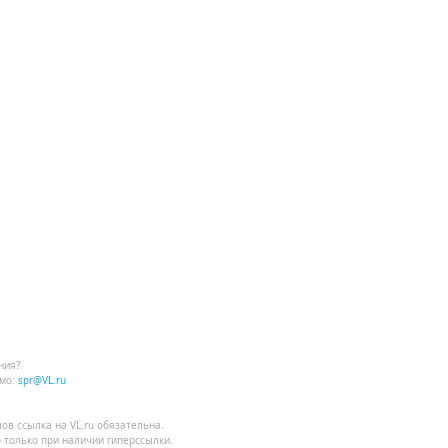
ния?
мо:
spr@VL.ru
лов
ссылка на VL.ru
обязательна.
 только при наличии гиперссылки.