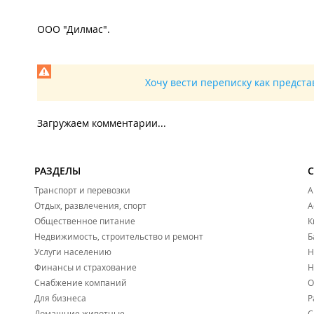
ООО "Дилмас".
Хочу вести переписку как предст
Загружаем комментарии...
РАЗДЕЛЫ
Транспорт и перевозки
А
Отдых, развлечения, спорт
А
Общественное питание
К
Недвижимость, строительство и ремонт
Б
Услуги населению
Н
Финансы и страхование
Н
Снабжение компаний
О
Для бизнеса
Р
Домашние животные
С