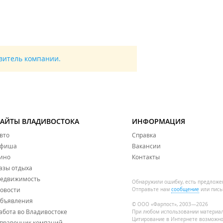
авитель компании.
САЙТЫ ВЛАДИВОСТОКА
ИНФОРМАЦИЯ
вто
Справка
фиша
Вакансии
ино
Контакты
азы отдыха
едвижимость
Обнаружили ошибку, есть предложе
овости
Отправьте нам
сообщение
или пись
бъявления
© ООО «Фарпост», 2003—2026
абота во Владивостоке
При любом использовании материа
Цитирование в Интернете возможно
правочник компаний