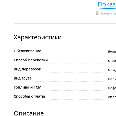
Показ
Находка р
Характеристики
Обслуживание
бунк
Способ перевозки
мор
Вид перевозок
меж
Вид груза
нал
Топливо и ГСМ
неф
Способы оплаты
опла
Описание