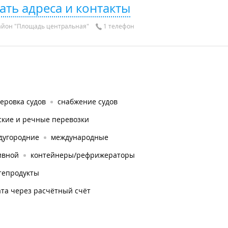
ать адреса и контакты
айон "Площадь центральная"
1 телефон
еровка судов
снабжение судов
ские и речные перевозки
дугородние
международные
ивной
контейнеры/рефрижераторы
тепродукты
та через расчётный счёт