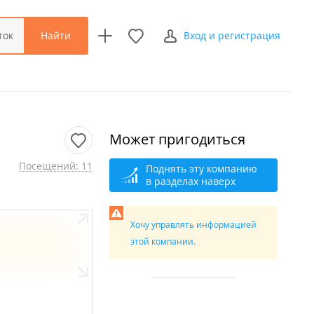
Найти
ток
Вход и регистрация
Может пригодиться
Посещений: 11
Поднять эту компанию
в разделах наверх
Хочу управлять информацией
этой компании.