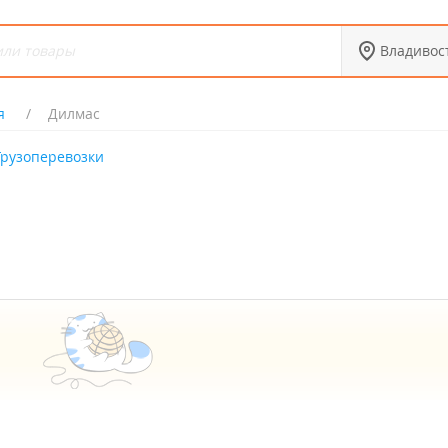
Владивос
я
Дилмас
Грузоперевозки