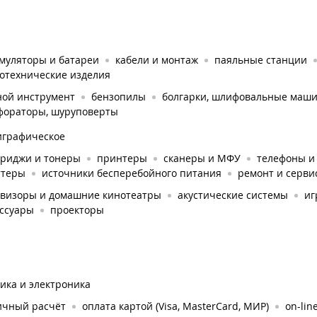
умуляторы и батареи
кабели и монтаж
паяльные станции
тотехнические изделия
ной инструмент
бензопилы
болгарки, шлифовальные маш
фораторы, шуруповерты
играфическое
триджи и тонеры
принтеры
сканеры и МФУ
телефоны и
ттеры
источники бесперебойного питания
ремонт и серви
евизоры и домашние кинотеатры
акустические системы
иг
ессуары
проекторы
ика и электроника
ичный расчёт
оплата картой (Visa, MasterCard, МИР)
on-lin