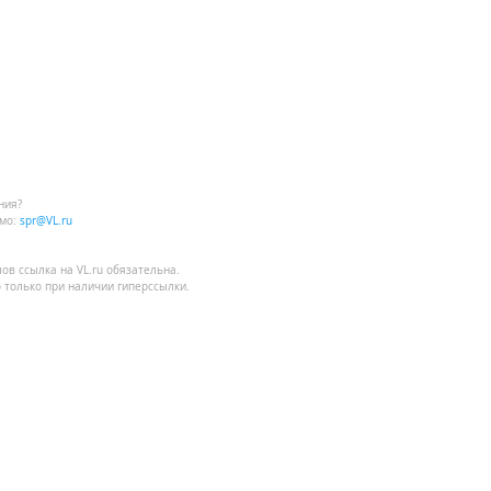
ния?
мо:
spr@VL.ru
лов
ссылка на VL.ru
обязательна.
 только при наличии гиперссылки.