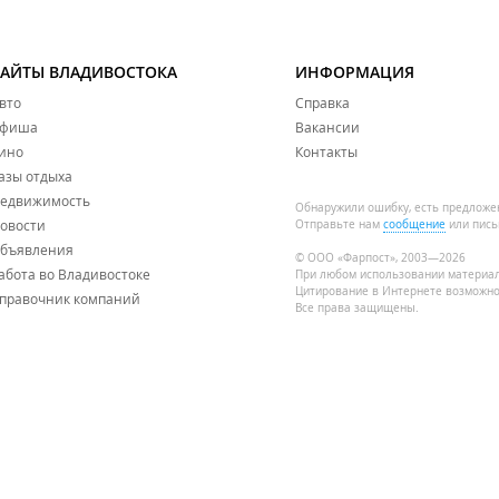
САЙТЫ ВЛАДИВОСТОКА
ИНФОРМАЦИЯ
вто
Справка
фиша
Вакансии
ино
Контакты
азы отдыха
едвижимость
Обнаружили ошибку, есть предложе
овости
Отправьте нам
сообщение
или пись
бъявления
© ООО «Фарпост», 2003—2026
абота во Владивостоке
При любом использовании материа
Цитирование в Интернете возможно
правочник компаний
Все права защищены.