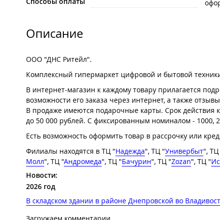
Способы оплаты
офо
Описание
ООО "ДНС Ритейл".
Комплексный гипермаркет цифровой и бытовой техники
В интернет-магазин к каждому товару прилагается под
возможности его заказа через интернет, а также отзывы
В продаже имеются подарочные карты. Срок действия ка
до 50 000 рублей. С фиксированным номиналом - 1000, 20
Есть возможность оформить товар в рассрочку или кред
Филиалы находятся в ТЦ "
Н
адежда
", ТЦ "
Универбыт
", ТЦ
Молл
", ТЦ "
Андромеда
", ТЦ "
Бачурин
", ТЦ "
Zozan
", ТЦ "
Ис
Новости:
2026 год
В складском здании в районе Днепровской во Владивос
Загружаем комментарии...