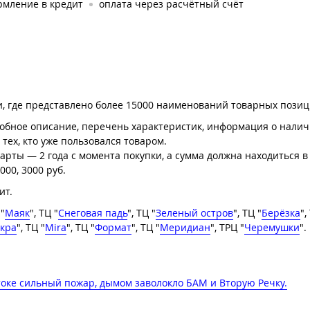
рмление в кредит
оплата через расчётный счёт
, где представлено более 15000 наименований товарных позиц
робное описание, перечень характеристик, информация о налич
 тех, кто уже пользовался товаром.
рты — 2 года с момента покупки, а сумма должна находиться в
00, 3000 руб.
ит.
 "
Маяк
", ТЦ "
Снеговая падь
", ТЦ "
Зеленый остров
", ТЦ "
Берёзка
",
кра
", ТЦ "
Mira
", ТЦ "
Формат
", ТЦ "
Меридиан
", ТРЦ "
Черемушки
".
токе сильный пожар, дымом заволокло БАМ и Вторую Речку.