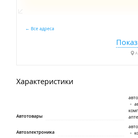
Все адреса
Показ
А
Характеристики
авто
а
ком
Автотовары
апт
авт
Автоэлектроника
к