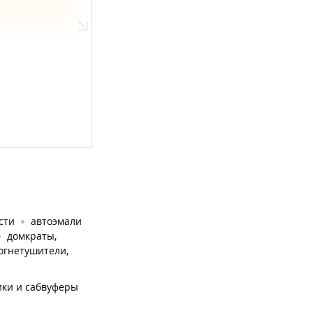
сти
автоэмали
домкраты,
огнетушители,
ки и сабвуферы