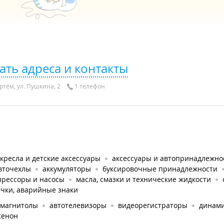
ать адреса и контакты
ртём, ул. Пушкина, 2
1 телефон
кресла и детские аксессуары
аксессуары и автопринадлежно
вточехлы
аккумуляторы
буксировочные принадлежности
прессоры и насосы
масла, смазки и технические жидкости
ечки, аварийные знаки
омагнитолы
автотелевизоры
видеорегистраторы
динами
сенон