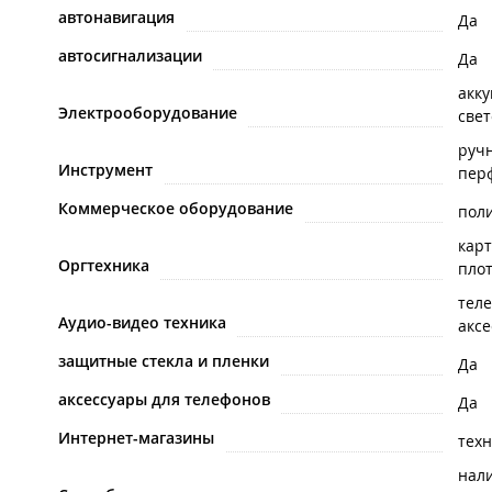
автонавигация
Да
автосигнализации
Да
акк
Электрооборудование
све
руч
Инструмент
пер
Коммерческое оборудование
пол
кар
Оргтехника
пло
тел
Аудио-видео техника
акс
защитные стекла и пленки
Да
аксессуары для телефонов
Да
Интернет-магазины
техн
нал