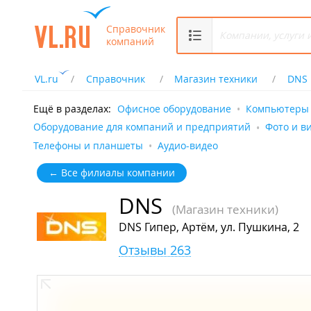
Справочник
компаний
VL.ru
Справочник
Магазин техники
DNS
Ещё в разделах:
Офисное оборудование
Компьютеры 
Оборудование для компаний и предприятий
Фото и в
Телефоны и планшеты
Аудио-видео
← Все филиалы компании
DNS
(Магазин техники)
DNS Гипер, Артём, ул. Пушкина, 2
Отзывы 263