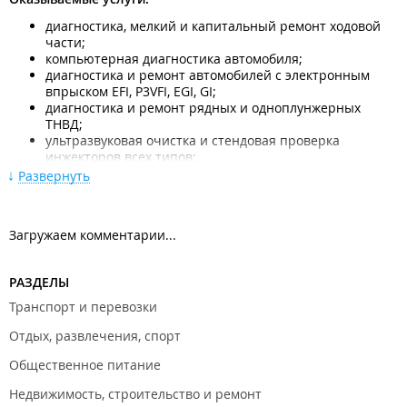
диагностика, мелкий и капитальный ремонт ходовой
части;
компьютерная диагностика автомобиля;
диагностика и ремонт автомобилей с электронным
впрыском EFI, P3VFI, EGI, GI;
диагностика и ремонт рядных и одноплунжерных
ТНВД;
ультразвуковая очистка и стендовая проверка
инжекторов всех типов;
ремонт бензиновых и дизельных двигателей;
Развернуть
диагностика, мелкий и капитальный ремонт ходовой
части;
ремонт рулевого управления и подвески;
Загружаем комментарии...
замена ремней ГРМ и ремней навесного
оборудования;
замена и ремонт агрегатов;
РАЗДЕЛЫ
ремонт генераторов, стартеров, электротехнические
работы;
Транспорт и перевозки
замена масел и технических жидкостей на стендах;
Отдых, развлечения, спорт
установка автосигнализаций, аудио и видео
оборудования;
Общественное питание
диагностика и заправка автокондиционеров стендом;
Недвижимость, строительство и ремонт