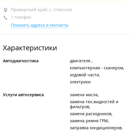
Приморский край, с. Спасское, ул. Спасская, 121
Приморский край, с. Спасское
1 телефон
+7 924 266-70-84
Показать адреса и контакты
открыто: 09:00–18:00
Характеристики
Автодиагностика
двигателя
компьютерная - сканером
ходовой части
электрики
Услуги автосервиса
замена масла
замена тех.жидкостей и
фильтров
замена расходников
замена ремня ГРМ
заправка кондиционеров