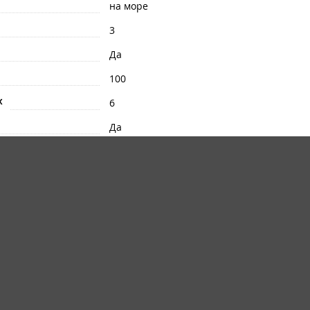
на море
3
Да
100
х
6
Да
Да
иван
Да
в домике/номере
в номере
 на море, вместимостью 6 взрослых и двое детей.