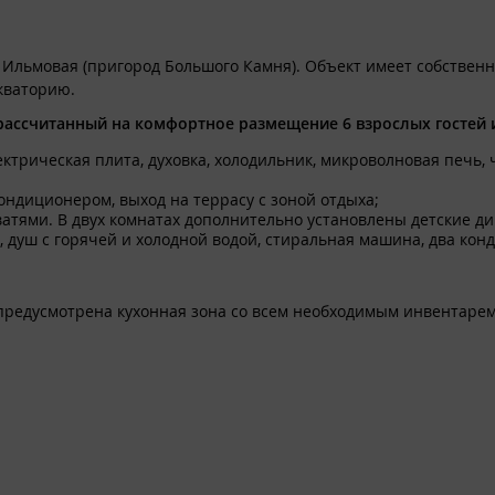
й двуспальная кровать, в двух комнатах также дополнительные 
е Ильмовая (пригород Большого Камня). Объект имеет собствен
ндиционер.
кваторию.
ходимым для приготовления пищи (плита электрическая, духовк
ассчитанный на комфортное размещение 6 взрослых гостей и
набор посуды), обеденная зона.
ектрическая плита, духовка, холодильник, микроволновая печь, 
, кондиционер, выход на террасу. На террасе зона отдыха.
кондиционером, выход на террасу с зоной отдыха;
ватями. В двух комнатах дополнительно установлены детские д
х), душ с горячей и холодной водой, стиральная машина, два кон
м и втором этажах), туалет и душ с горячей и холодной водой, 
 предусмотрена кухонная зона со всем необходимым инвентаре