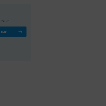
/ сутки
ние
Смотреть все фото