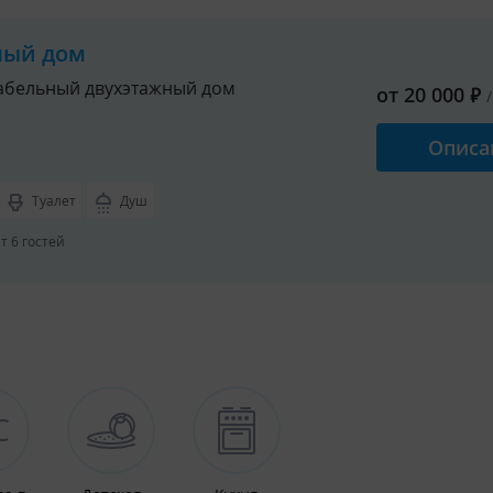
ный дом
бельный двухэтажный дом
от
20 000
₽
Описа
Туалет
Душ
 6 гостей