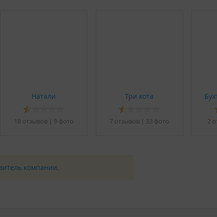
:00;
 предварительной договоренности с администрацией.
Натали
Три кота
Бух
18 отзывов
|
9 фото
7 отзывов
|
33 фото
2 о
авитель компании.