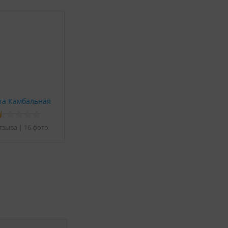
та Камбальная
тзывa
|
16 фото