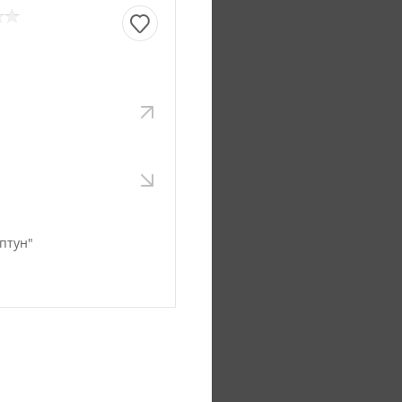
 Большого Камня на
птун"
нь (проезжая Артем
орачиваем налево