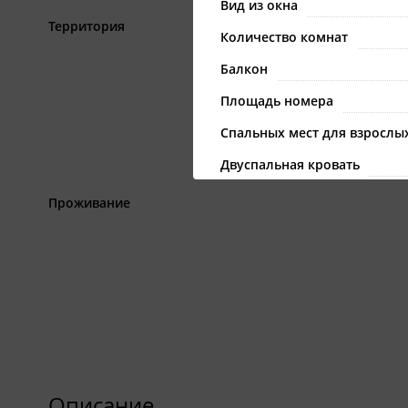
Вид из окна
Территория
Количество комнат
Балкон
Площадь номера
Спальных мест для взрослы
Двуспальная кровать
Односпальная кровать
Проживание
Двуспальный раскладной д
Кухонная зона
туалет
Показать все
Описание
Описание
Двухэтажный коттедж с видом