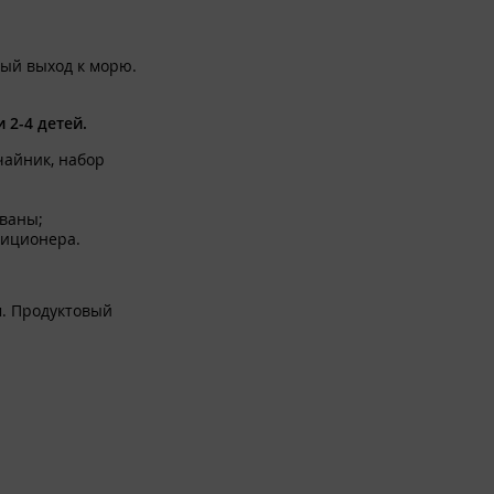
диванчики для детей. На
ный выход к морю.
а, холодильник, чайник,
 2-4 детей.
чайник, набор
иваны;
диционера.
стиральная машинка.
м. Продуктовый