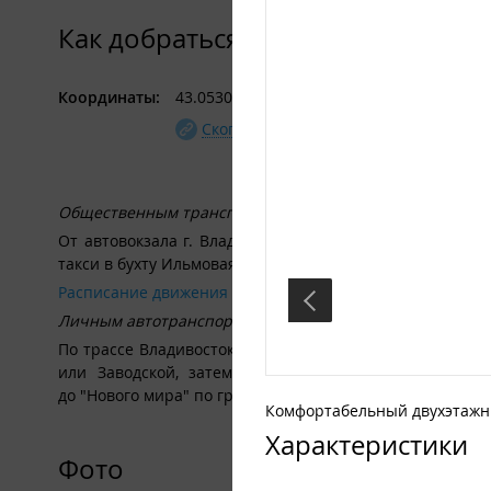
Как добраться
Координаты:
43.053065, 132.314345
Скопировать
Маршрут на карта
Общественным транспортом:
От автовокзала г. Владивостока отходит автобус марш
такси в бухту Ильмовая.
Расписание движения междугородних автобусов от авто
Личным автотранспортом:
По трассе Владивосток-Находка 98 км (от автовокзала
или Заводской, затем Шкотово, Смоляниново). Про
до "Нового мира" по грунтовой дороге. Затем вдоль мор
Комфортабельный двухэтаж
Характеристики
Фото