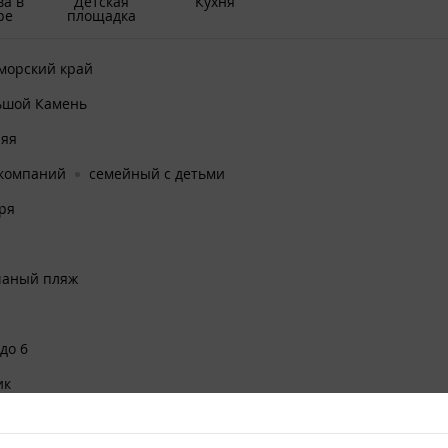
ва в
Детская
Кухня
ре
площадка
морский край
ьшой Камень
няя
 компаний
семейный с детьми
ря
чаный пляж
 до 6
ик