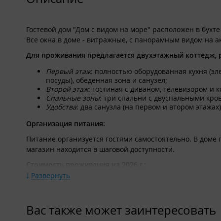
Комплектация:
В доме три спальни, в каждо
Гостевой дом "Дом с видом на море" расположен в бухт
втором этаже установлен ко
Все окна в доме - витражные, с панорамным видом на а
Кухня оборудована всем необ
Для проживания предлагается двухэтажный коттедж, р
микроволновая печь, полный 
Первый этаж
: полностью оборудованная кухня (эл
посуды), обеденная зона и санузел;
В гостиной: диван, телевизор
Второй этаж
: гостиная с диваном, телевизором и 
Санитарный блок:
Спальные зоны
: три спальни с двуспальными кро
Удобства
: два санузла (на первом и втором этажа
В доме два санузла (на перво
Организация питания:
Питание организуется гостями самостоятельно. В доме
магазин находится в шаговой доступности.
Стоимость проживания на 2026 г.:
Развернуть
С 15.07 по 15.09: 20 000 руб./сутки.
На территории:
Вас также может заинтересовать
Собственный выход к морю;