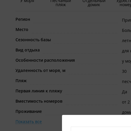
У моря
Песчаный
Отдельный
Удобст
пляж
домик
номе
Регион
При
Место
Бол
Сезонность базы
лет
Вид отдыха
для
Особенности расположения
у мо
Удаленность от моря, м
30
Пляж
пес
Первая линия к пляжу
Да
Вместимость номеров
от 2
Проживание
дом
Показать все