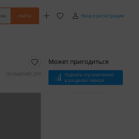
Найти
ыха
Вход и регистрация
Может пригодиться
Посещений: 234
Поднять эту компанию
в разделах наверх