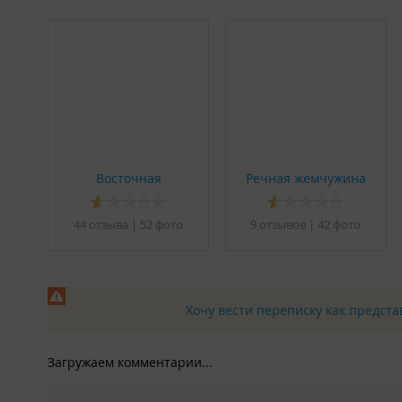
Летняя кухня;
Мангальная зона;
Детская игровая площадка;
Wi-Fi;
Парковка.
Правила:
Установленное время: заезд - с 15:00, выезд - до 12
Проживание с домашними животными возможно по
ИП Панюшкин С. А.
Восточная
Речная жемчужина
44 отзывa
|
52 фото
9 отзывов
|
42 фото
Хочу вести переписку как предст
Загружаем комментарии...