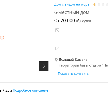
Дом с видом на море
6-местный дом
От 20 000 ₽
/ сутки
Качество дороги:
х Google
Можно проехать на легковом автомобиле
рутом 501 Владивосток-Большой Камень. Далее с автовокзала
Большой Камень,
вокзала Владивосток.
территория базы отдыха "Не
Показать контакты
 Владивостока) до поворота с трассы направо на Большой Каме
ехав весь город по центральной улице, в конце улицы пов
я поворот направо по указателям.
ный дом
Подробное описание