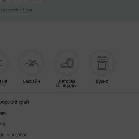
 4 гостей + 1 доп.
ва в
Бассейн
Детская
Кухня
ре
площадка
морский край
одка
няя
ря
у озера