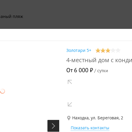
чаный пляж
ик
000 до 7500
Золотари 5+
оспальные кровати
двуспальные кровати
кондиционер
4-местный дом с кон
одильник
чайник
плита
От 6 000 ₽
/ сутки
Качество дороги:
х Google
Находка, ул. Береговая, 2
Показать контакты
Можно проехать на легковом автомобиле