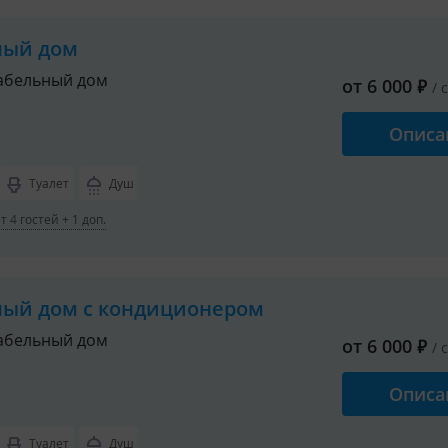
ный дом
абельный дом
от
6 000
₽
/ 
Описа
Туалет
Душ
 4 гостей + 1 доп.
ный дом с кондиционером
абельный дом
от
6 000
₽
/ 
Описа
Туалет
Душ