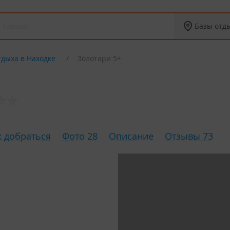
Базы отд
тдыха в Находке
Золотари 5+
к добраться
Фото 28
Описание
Отзывы 73