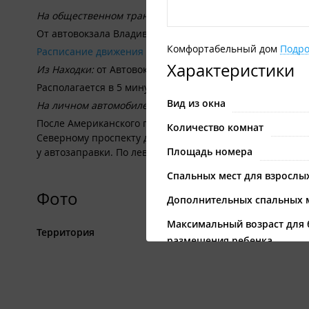
На общественном транспорте:
От автовокзала Владивостока до г. Находки автобусом №
Комфортабельный дом
Подро
Расписание движения междугородних автобусов от авто
Характеристики
Из Находки:
от Автовокзала г. Находка, автобус №16, ост
Располагается в 5 минутах ходьбы от пляжа Золотари, 1
Вид из окна
На личном автомобиле:
После Американского перевала по основной дороге ехат
Количество комнат
Северному проспекту до развилки Пограничная - Золота
Площадь номера
у автозаправки. По левой стороне у дороги въезд на баз
Спальных мест для взрослы
Фото
Дополнительных спальных 
Максимальный возраст для 
Территория
размещения ребенка
Двуспальная кровать
Односпальная кровать