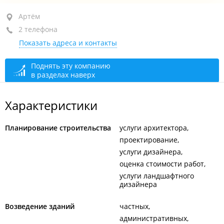
Артём, пер. Пролетарский, 7
Артём
2 телефона
+7 924 242-34-32
Показать адреса и контакты
+7 (423) 200-02-81
сегодня закрыто
Поднять эту компанию
в разделах наверх
Характеристики
Планирование строительства
услуги архитектора
проектирование
услуги дизайнера
оценка стоимости работ
услуги ландшафтного
дизайнера
Возведение зданий
частных
административных