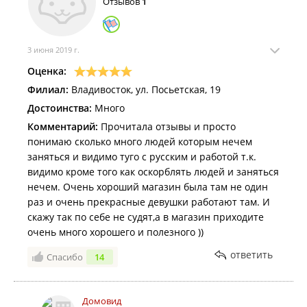
Отзывов
1
Пригласили директора магазина, я спросила имею
ли я право купить по той цене, что указана на
сковороде и к тому же продавец эту цену мне
подтвердила, на что директор ответила , что я имею
3 июня 2019 г.
право ее купить, но продавать мне ее не будут ,
Оценка:
заявив что они все сильно устали и напутали цены
Филиал:
Владивосток, ул. Посьетская, 19
и что передо мной они ни в чем не виноваты
Эта ситуация была очень не приятной, я потеряла
Достоинства:
Много
много времени и нервов и персонал магазина
Комментарий:
Прочитала отзывы и просто
Домовид эту ситуацию никак не разрешили
понимаю сколько много людей которым нечем
Прошу примите пожалуйста меры, наведите
заняться и видимо туго с русским и работой т.к.
порядок в магазине по ул. Посьетская, 19
видимо кроме того как оскорблять людей и заняться
Но думаю Роспотребнадзор на это отреагирует
нечем. Очень хороший магазин была там не один
раз и очень прекрасные девушки работают там. И
скажу так по себе не судят,а в магазин приходите
очень много хорошего и полезного ))
ответить
Спасибо
14
Домовид