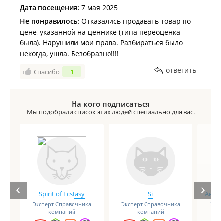
Дата посещения:
7 мая 2025
Не понравилось:
Отказались продавать товар по
цене, указанной на ценнике (типа переоценка
была). Нарушили мои права. Разбираться было
некогда, ушла. Безобразно!!!!
ответить
Спасибо
1
На кого подписаться
Мы подобрали список этих людей специально для вас.
Spirit of Ecstasy
Si
Анге
Эксперт Справочника
Эксперт Справочника
Экс
компаний
компаний