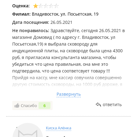
Оценка:
Филиал:
Владивосток, ул. Посьетская, 19
Дата посещения:
26.05.2021
Не понравилось:
Здравствуйте, сегодня 26.05.2021 в
магазине Домовид ( по адресу г. Владивосток, ул
Посьетская,19) я выбрала сковороду для
индукционной плиты, на сковороде была цена 4300
руб, я пригласила консультанта магазина, чтобы
убедиться что цена правильная, она мне это
подтвердила, что цена соответсвует товару !!!
Прийдя на кассу, мне кассир озвучила совершенно
другую стоимость сковороды, на 1000 руб дороже, я
спросила почему на бирке с ценой указана одна
Развернуть
сумма, а на кассе получается гораздо дороже, на что
консультант мне сказала что она устала и вообще
ответить
Спасибо
6
она не хочет здесь работать и ее не волнует почему
такая разница в цене и что они не будут мне ее
продавать по той цене, которая была на ней
Киска Алёнка
указана