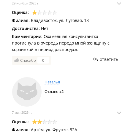
повышать голос.
29 ноября 2025 г.
У меня вопрос, с каких пор у нас бизнес считает что
Оценка:
они правы, а покупатель дурак?
Филиал:
Владивосток, ул. Луговая, 18
У Домовита есть рамки, камеры, обяжите в конце
Достоинства:
Нет
концов кассира выдавать чек в руки, чек не выдала,
покупка за ее счет, а не так что ваши клиенты
Комментарий:
Охамевшая консультантка
должны чувствовать себя дураками?
протиснула в очередь передо мной женщину с
Куда делся сервис в вашем магазине?
корзинкой в период распродаж.
ответить
Спасибо
0
Наталья
Отзывов
2
7 мая 2025 г.
Оценка:
Филиал:
Артём, ул. Фрунзе, 32А