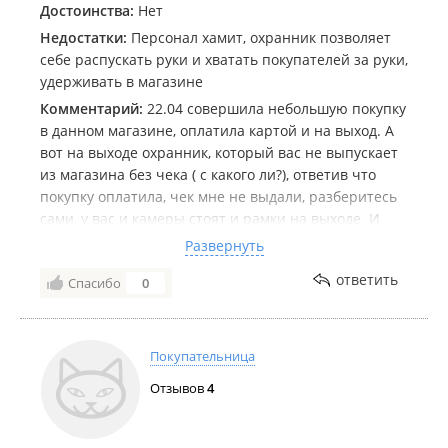
Достоинства:
Нет
Недостатки:
Персонал хамит, охранник позволяет
себе распускать руки и хватать покупателей за руки,
удерживать в магазине
Комментарий:
22.04 совершила небольшую покупку
в данном магазине, оплатила картой и на выход. А
вот на выходе охранник, который вас не выпускает
из магазина без чека ( с какого ли?), ответив что
покупку оплатила, чек мне не выдали, разберитесь
сами, у вас и камеры стоят и рамки на выходе. И
собравшись выйти из магазина, охранник хватает
Развернуть
меня за руку, как какого то вора! Почему то данный
ответить
Спасибо
0
филиал внес закон видимо о выходе с чеком,
руководство сети знает о таких законах? С чего вы
решили что имеете на это право?
На разбирательства вышла администратор, которая
Покупательница
так же говорит идите на кассу за чеком и выходите
Отзывов
4
предъявив охраннику чек. Вместо того что бы
урегулировать данный конфликт и решить
проблему, она почему-то решила что может