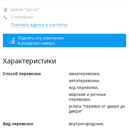
район "Центр", ул. Западная, 29 стр. 2
район "Центр"
2 телефона
оф. 327
Показать адреса и контакты
+7 (423) 237-40-41
открыто: 10:00–18:00
Поднять эту компанию
в разделах наверх
Характеристики
Способ перевозки
авиаперевозки
автоперевозки
ж/д перевозки
морские и речные
перевозки
услуга "перевоз от двери до
двери"
Вид перевозок
внутригородские