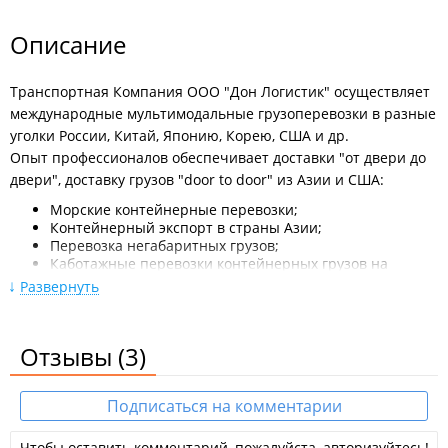
Описание
Транспортная Компания ООО "Дон Логистик" осуществляет
международные мультимодальные грузоперевозки в разные
уголки России, Китай, Японию, Корею, США и др.
Опыт профессионалов обеспечивает доставки "от двери до
двери", доставку грузов "door to door" из Азии и США:
Морские контейнерные перевозки;
Контейнерный экспорт в страны Азии;
Перевозка негабаритных грузов;
Каботажные перевозки контейнерных грузов на
Сахалин, Камчатку, Магадан, Чукотку;
Развернуть
Перевозка сборных грузов;
Автомобильные перевозки;
Авиаперевозки;
Отзывы
(3)
Консолидация грузов в Китае и отправка до склада
заказчика;
Железнодорожные перевозки грузов на территории
Подписаться на комментарии
России;
Таможенное оформление и декларирование
импортных, транзитных и экспортных грузов;
Чтобы оставить комментарий, пожалуйста, авторизуйтесь!