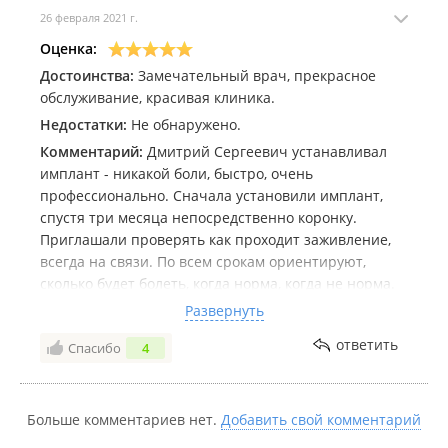
26 февраля 2021 г.
Оценка:
Достоинства:
Замечательный врач, прекрасное
обслуживание, красивая клиника.
Недостатки:
Не обнаружено.
Комментарий:
Дмитрий Сергеевич устанавливал
имплант - никакой боли, быстро, очень
профессионально. Сначала установили имплант,
спустя три месяца непосредственно коронку.
Приглашали проверять как проходит заживление,
всегда на связи. По всем срокам ориентируют,
сколько будет болеть, когда норма, когда не норма.
Как итог - коронку не отличить от своих зубов и нет
Развернуть
никакого ощущения, что это что-то чужое - всё своё
ответить
Спасибо
4
🙈 Выражаю огромную благодарность Дмитрию
Сергеевичу, буду рекомендовать Вашу клинику)
Больше комментариев нет.
Добавить свой комментарий