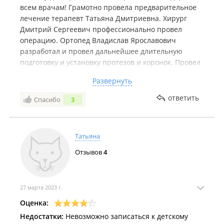
всем врачам! Грамотно провела предварительное
лечение терапевт Татьяна Дмитриевна. Хирург
Дмитрий Сергеевич профессионально провел
операцию. Ортопед Владислав Ярославович
разработал и провел дальнейшее длительную
подготовку и установку протезов и коронок. Провел
кропотливую и очень профессиональную работу.
Развернуть
Огромное человеческое спасибо. Очень довольна
результатом
ответить
Спасибо
3
Татьяна
Отзывов
4
27 марта 2023 г.
Оценка:
Недостатки:
Невозможно записаться к детскому