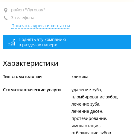
район "Луговая", ул. Луговая, 49
район "Луговая"
3 телефона
+7 994 103-33-35
Показать адреса и контакты
+7 (423) 205-22-25
сегодня закрыто
Поднять эту компанию
в разделах наверх
Характеристики
Тип стоматологии
клиника
Стоматологические услуги
удаление зуба
пломбирование зубов
лечение зуба
лечение дёсен
протезирование
имплантация
отбеливание зубов