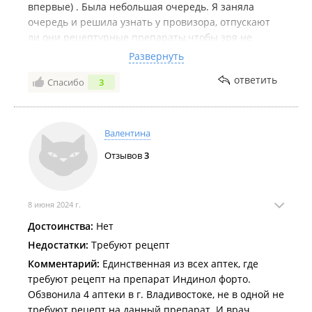
впервые) . Была небольшая очередь. Я заняла
очередь и решила узнать у провизора, отпускают
ли они рецептурные препараты,чтобы зря не
ждать.Подошла к центральной кассе, за которой
Развернуть
работала девушка темноволосая с длинной косой.
ответить
Спасибо
3
Она в этот момент работала с клиенткой. И
спросила про отпуск рецептурных препаратов. На
что мне девушка, в раздражительной форме
ответила: встаньте в очередь! Да, отпускаем. Я
Валентина
вернулась в очередь,и на мое счастье, я попала в 3
Отзывов
3
окно,где со мной работала вежливая провизор. За
что я ей благодарна.
8 июня 2024 г.
Достоинства:
Нет
Недостатки:
Требуют рецепт
Комментарий:
Единственная из всех аптек, где
требуют рецепт на препарат Индинол форто.
Обзвонила 4 аптеки в г. Владивостоке, не в одной не
требуют рецепт на данный препарат. И врач,