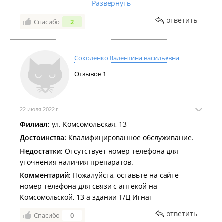
Развернуть
на встречу не пошли. Ужасный сервис, всего 2
курьера, берут заказы, доставку в срок не
ответить
Спасибо
2
осуществляют. Так как по надеялись на доставку, но
сервис подвел, пришлось самостоятельно
заказывать такси, делать заказ в другой аптеке, по
Соколенко Валентина васильевна
ночному тарифу заплатить намного дороже. Не
Отзывов
1
рекомендую данный сервис, за заказ даже деньги
своевременно не вернули.
22 июля 2022 г.
Филиал:
ул. Комсомольская, 13
Достоинства:
Квалифицированное обслуживание.
Недостатки:
Отсутствует номер телефона для
уточнения наличия препаратов.
Комментарий:
Пожалуйста, оставьте на сайте
номер телефона для связи с аптекой на
Комсомольской, 13 а здании Т/Ц Игнат
ответить
Спасибо
0