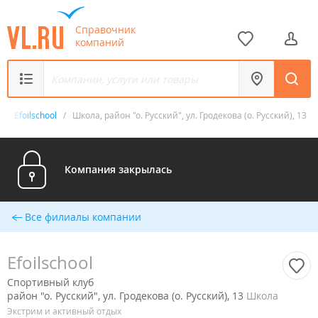
Справочник
компаний
б
/
Efoilschool
/
Школа, район "о. Русский", ул. Гродекова (о. Русский), 13
Компания закрылась
Все филиалы компании
Efoilschool
Спортивный клуб
район "о. Русский", ул. Гродекова (о. Русский), 13
Школа
Экстрим и активный отдых