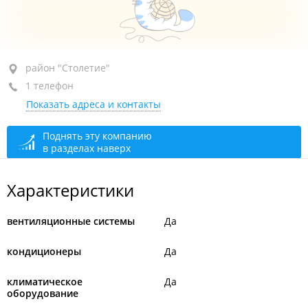
район "Столетие", пр-т 100-летия Владивостока, 32Д
район "Столетие"
1 телефон
+7 914 703-46-55
Показать адреса и контакты
сегодня закрыто
Поднять эту компанию
в разделах наверх
Характеристики
вентиляционные системы
Да
кондиционеры
Да
климатическое
Да
оборудование