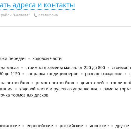
ать адреса и контакты
район "Баляева"
2 телефона
обки передач
ходовой части
ена масла
стоимость замены масла: от 250 до 800
стоимость
50 до 1150
заправка кондиционеров
развал-схождение
на автостёкол
ремонт автостёкол
двигателей
топливно
игания
ходовой части и рулевого управления
замена торм
точка тормозных дисков
риканские
европейские
российские
японские
другое