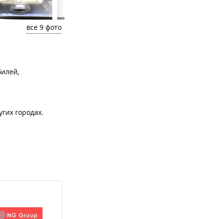
все 9 фото
билей,
гих городах.