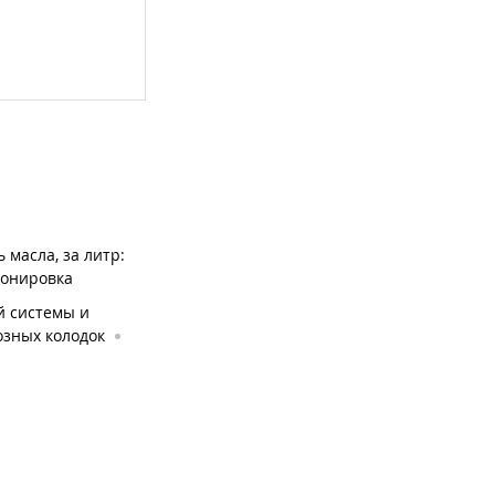
 масла, за литр:
тонировка
й системы и
озных колодок