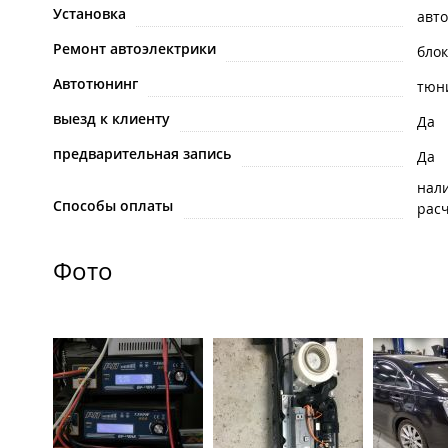
Установка
авт
Ремонт автоэлектрики
бло
Автотюнинг
тюни
выезд к клиенту
Да
предварительная запись
Да
нал
Способы оплаты
рас
Фото