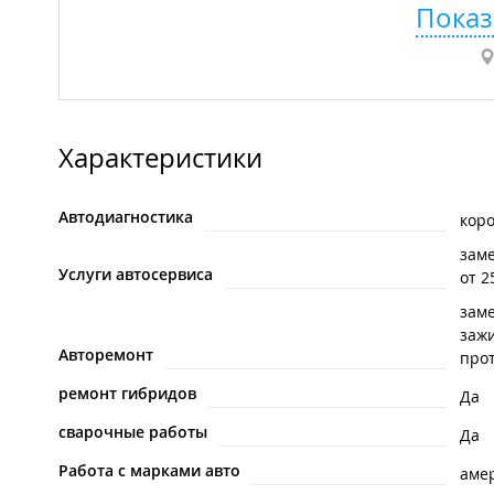
Показ
Характеристики
Автодиагностика
кор
зам
Услуги автосервиса
от 2
заме
заж
Авторемонт
про
ремонт гибридов
Да
сварочные работы
Да
Работа с марками авто
аме