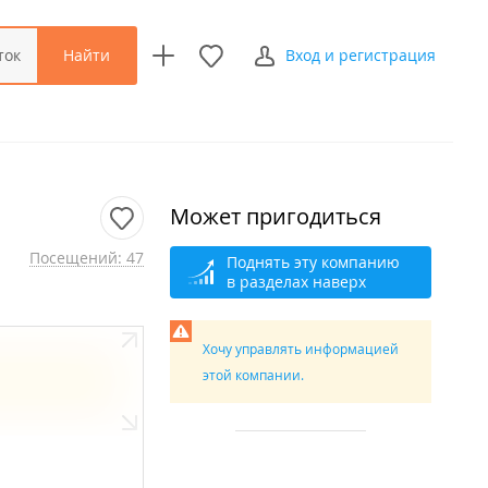
Найти
ток
Вход и регистрация
Может пригодиться
Посещений: 47
Поднять эту компанию
в разделах наверх
Хочу управлять информацией
этой компании.