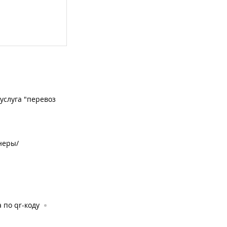
услуга "перевоз
неры/
 по qr-коду