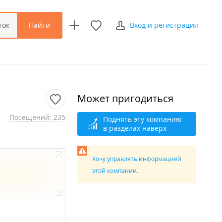
Найти
ток
Вход и регистрация
Может пригодиться
Посещений: 235
Поднять эту компанию
в разделах наверх
Хочу управлять информацией
этой компании.