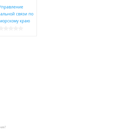
Управление
альной связи по
морскому краю
ния?