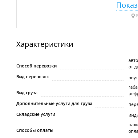
Показ
В
Характеристики
авт
Способ перевозки
от д
Вид перевозок
вну
габ
Вид груза
реф
Дополнительные услуги для груза
пере
Складские услуги
инд
нал
Способы оплаты
опла