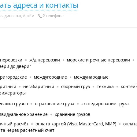
ать адреса и контакты
ладивосток, Артём
2 телефона
оперевозки
ж/д перевозки
морские и речные перевозки
вери до двери"
тригородские
междугородние
международные
аритный
негабаритный
сборный груз
техника
контей
рижераторы
валка грузов
страхование груза
экспедирование груза
ивидуальное хранение
хранение грузов
ичный расчёт
оплата картой (Visa, MasterCard, МИР)
оплата
та через расчётный счёт