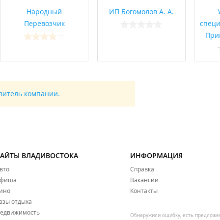
Народный
ИП Богомолов А. А.
Перевозчик
специ
При
авитель компании.
САЙТЫ ВЛАДИВОСТОКА
ИНФОРМАЦИЯ
вто
Справка
фиша
Вакансии
ино
Контакты
азы отдыха
едвижимость
Обнаружили ошибку, есть предложе