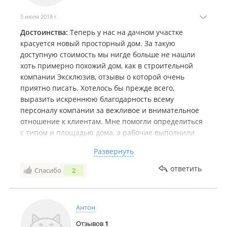
5 июля 2018 г.
Достоинства:
Теперь у нас на дачном участке
красуется новый просторный дом. За такую
доступную стоимость мы нигде больше не нашли
хоть примерно похожий дом, как в строительной
компании Эксклюзив, отзывы о которой очень
приятно писать. Хотелось бы прежде всего,
выразить искреннюю благодарность всему
персоналу компании за вежливое и внимательное
отношение к клиентам. Мне помогли определиться
с типом и площадью дома, а рабочие выполнили
свою работу по высшему разряду. Что и говорить,
Развернуть
дом построили очень быстро. Дом я выбрала с
одноэтажный с мансардой, но мне привычнее
ответить
Спасибо
2
говорить, что он двухэтажный. Эффект второго
этажа достигается за счет вместительной мансарды,
разделенной перегородками на комнаты. Там
Антон
можно спокойно жить. Мансарда утеплена, так что
там комфортно, светло и не холодно. Также я
Отзывов
1