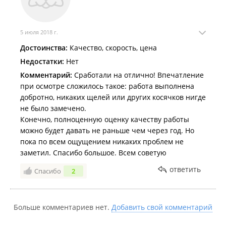
обратила внимание на высокий и прочный
фундамент, такой точно прослужит долго, не
потрескается и не просядет от дождей и холодов. За
5 июля 2018 г.
счет того, что дом получился очень теплым, в нем
Достоинства:
Качество, скорость, цена
можно жить круглогодично, даже зимой в сильные
морозы. Это большой плюс. Отдельное спасибо за
Недостатки:
Нет
просторную крытую террасу во всю длину дома для
Комментарий:
Сработали на отлично! Впечатление
летних чаепитий.
при осмотре сложилось такое: работа выполнена
добротно, никаких щелей или других косячков нигде
не было замечено.
Конечно, полноценную оценку качеству работы
можно будет давать не раньше чем через год. Но
пока по всем ощущением никаких проблем не
заметил. Спасибо большое. Всем советую
ответить
Спасибо
2
Больше комментариев нет.
Добавить свой комментарий