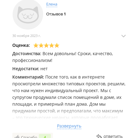
Елена
нет! В процессе стройки возникали некоторые
вопросы, но они сразу же решались, без проблем!
Отзывов
1
Дополнительно нам сделали по нашему запросу:
парковку под авто, дренажный колодец.
Строительство дома выполнено в срок, что тоже
30 ноября 2023 г.
очень радует! Очень благодарны Людмиле, приятно
Оценка:
с ней было общаться, и вообще каждая встреча в
Достоинства:
Всем довольны! Сроки, качество,
офисе проходила в теплой обстановке, как будто
профессионализм!
приехал домой:-)
Очень рады, что именно вы построили нам дом!
Недостатки:
нет
Спасибо вам большое!
Комментарий:
После того, как в интернете
просмотрели множество типовых проектов, решили,
что нам нужен индивидуальный проект. Мы с
супругом продумали список помещений в доме, их
площади, и примерный план дома. Дом мы
придумали простой, и предполагали, что максимум
– это технические нюансы, которые проработает
архитектор. Но архитектор Арина – умница, она
Развернуть
предоставила нам еще 4 варианта расположения
ответить
Спасибо
4
помещений в доме, исходя из наших пожеланий.