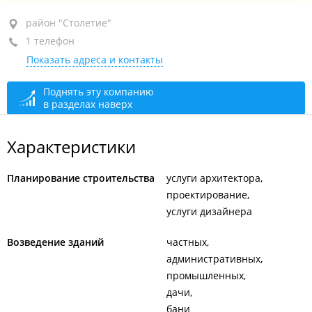
район "Столетие", пр-т 100-летия Владивостока, 103
район "Столетие"
1 телефон
оф. 317а
Показать адреса и контакты
+7 (423) 257-52-17
закрыто, откроется в 09:00
Поднять эту компанию
в разделах наверх
Характеристики
Планирование строительства
услуги архитектора
проектирование
услуги дизайнера
Возведение зданий
частных
административных
промышленных
дачи
бани