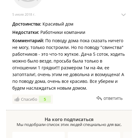
строительной компании Эксклюзив. Всем кто еще
что терпели наши постоянные перемены! Но
ищет строительную компанию советуем обратиться
благодаря Вам у нас есть план нашего Дома-
именно сюда!
5 июля 2018 г.
мечты!!!! Спасибо!!!
Советую данную компанию!!! Не пожалеете!
Достоинства:
Красивый дом
Недостатки:
Работники компании
Комментарий:
По поводу дома пока сказать ничего
не могу, только построили. Но по поводу "свинства"
работников - это что-то жуткое. Дача 5 соток, ходить
можно было везде, просьба была только в
отношении 1 грядки!!! размером 1м на 4м, ее
затоптали!, очень этим не довольна и возмущена! А
по поводу дома, очень все красиво. Все уберем и
будем наслаждаться новым домом.
ответить
Спасибо
5
На кого подписаться
Мы подобрали список этих людей специально для вас.