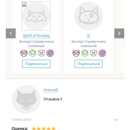
Spirit of Ecstasy
Si
Анге
Эксперт Справочника
Эксперт Справочника
Экс
компаний
компаний
Подписаться
Подписаться
Алексей
Отзывов
1
5 июля 2018 г.
Оценка: