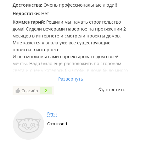
Достоинства:
Очень профессиональные люди!!
Недостатки:
Нет
Комментарий:
Решили мы начать строительство
дома! Сидели вечерами наверное на протяжении 2
месяцев в интернете и смотрели проекты домов.
Мне кажется я знала уже все существующие
проекты в интернете.
И не смогли мы сами спроектировать дом своей
мечты. Надо было еще расположить по сторонам
света и очень хотелось бы чтобы в доме было много
света.
Развернуть
Вообщем подумали и обратились в строительную
ответить
Спасибо
2
компанию «Эксклюзив» (данную компанию нашла
по объявлению на Фарпосте).
Очень замечательные люди работают в данной
компании. Очень вежливые и терпеливые.
Вера
Про терпеливые напишу конкретно!!! Это такая
Отзывов
1
история🤣
У нас спросили что мы хотим, пожелания, мечты и
т.д.