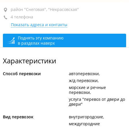
район "Снеговая", ул. Военное шоссе, 41
район "Снеговая", "Некрасовская"
4 телефона
+7 (423) 275-00-80
Показать адреса и контакты
+7 (423) 277-81-00
+7 (423) 274-58-48
Поднять эту компанию
в разделах наверх
сегодня закрыто
Характеристики
Способ перевозки
автоперевозки
ж/д перевозки
морские и речные
перевозки
услуга "перевоз от двери до
двери"
Вид перевозок
внутригородские
междугородние