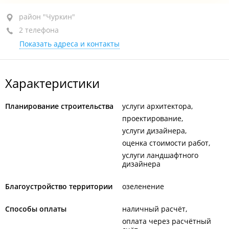
район "Чуркин", ул. Черемуховая, 9
район "Чуркин"
2 телефона
оф. 208
Показать адреса и контакты
+7 999 615-85-55
+7 914 654-95-83
Характеристики
По предварительной записи
открыто: 10:00–19:00
Планирование строительства
услуги архитектора
проектирование
услуги дизайнера
оценка стоимости работ
услуги ландшафтного
дизайнера
Благоустройство территории
озеленение
Способы оплаты
наличный расчёт
оплата через расчётный