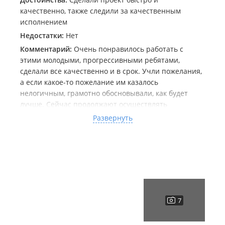
качественно, также следили за качественным
исполнением
Недостатки:
Нет
Комментарий:
Очень понравилось работать с
этими молодыми, прогрессивными ребятами,
сделали все качественно и в срок. Учли пожелания,
а если какое-то пожелание им казалось
нелогичным, грамотно обосновывали, как будет
лучше. Сейчас продолжают осуществлять
авторский надзор, чтобы всё реализовывалось в
Развернуть
соответствии с проектом и получается, конечно,
очень хорошо. Уже сейчас с участка не хочется
никуда вылазить, при том, что сделано ещё далеко
не всё. Думаю, когда всё будет полностью готово,
когда зелень заполонит собой всё, здесь будет ещё
уютнее.