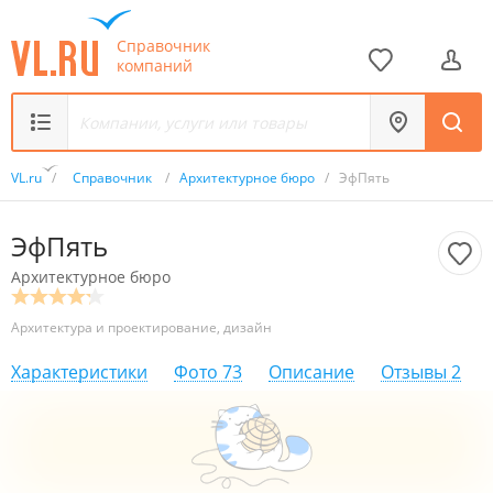
Справочник
компаний
VL.ru
/
Справочник
/
Архитектурное бюро
/
ЭфПять
ЭфПять
Архитектурное бюро
Архитектура и проектирование, дизайн
Характеристики
Фото
73
Описание
Отзывы
2