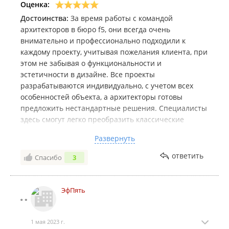
Оценка:
Достоинства:
За время работы с командой
архитекторов в бюро f5, они всегда очень
внимательно и профессионально подходили к
каждому проекту, учитывая пожелания клиента, при
этом не забывая о функциональности и
эстетичности в дизайне. Все проекты
разрабатываются индивидуально, с учетом всех
особенностей объекта, а архитекторы готовы
предложить нестандартные решения. Специалисты
здесь смогут легко преобразить классические
концепции в современное и стильное
Развернуть
пространство.
Комментарий:
Бюро f5 стоит отметить за
ответить
Спасибо
3
креативный подход в дизайне, благоустройстве и
архитектуре. Работая с проектами на высоком
профессиональном уровне, сотрудники всегда
ЭфПять
показывали себя в качестве надёжного и
ответственного исполнителя, отличающегося
1 мая 2023 г.
оперативностью и высоким качеством выполнения