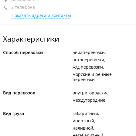
2 телефона
+7 964 441-24-22
Показать адреса и контакты
+7 953 211-11-22
Характеристики
Способ перевозки
авиаперевозки
автоперевозки
ж/д перевозки
морские и речные
перевозки
Вид перевозок
внутригородские
междугородние
Вид груза
габаритный
инертный
наливной
негабаритный