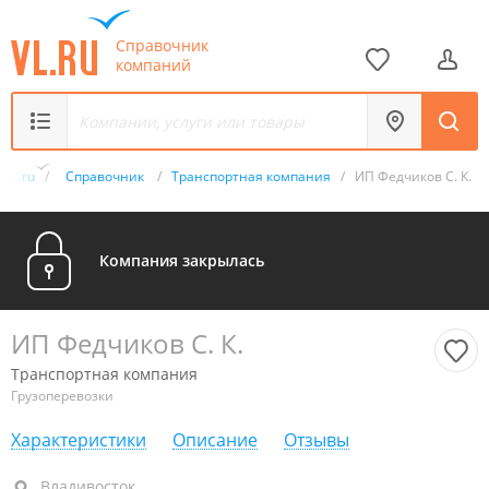
Справочник
компаний
VL.ru
/
Справочник
/
Транспортная компания
/
ИП Федчиков С. К.
Компания закрылась
ИП Федчиков С. К.
Транспортная компания
Грузоперевозки
Характеристики
Описание
Отзывы
Владивосток
Владивосток