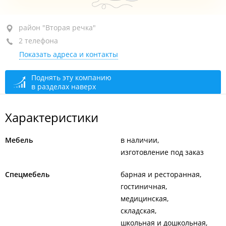
район "Вторая речка", пр-т 100-летия Владивостока,
район "Вторая речка"
143
2 телефона
Показать адреса и контакты
1-й этаж
+7 (423) 271-87-15
Поднять эту компанию
в разделах наверх
+7 984 190-72-93
сегодня закрыто
Характеристики
Мебель
в наличии
изготовление под заказ
Спецмебель
барная и ресторанная
гостиничная
медицинская
складская
школьная и дошкольная