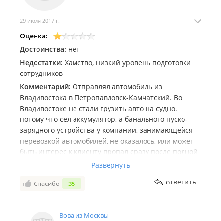
29 июля 2017 г.
Оценка:
Достоинства:
нет
Недостатки:
Хамство, низкий уровень подготовки
сотрудников
Комментарий:
Отправлял автомобиль из
Владивостока в Петропавловск-Камчатский. Во
Владивостоке не стали грузить авто на судно,
потому что сел аккумулятор, а банального пуско-
зарядного устройства у компании, занимающейся
перевозкой автомобилей, не оказалось, или может
быть интерес к клиенту пропал сразу после полной
предоплаты за доставку (имею опыт отправки
Развернуть
автомобиля в Астраханском порту, там этот вопрос
ответить
Спасибо
35
решен легко, как говорится все для клиента). Таким
образом, автомобиль простоял в порту
Владивостока еще неделю, до следующего судна,
Вова из Москвы
пришлось к погрузке ехать со своим пуско-