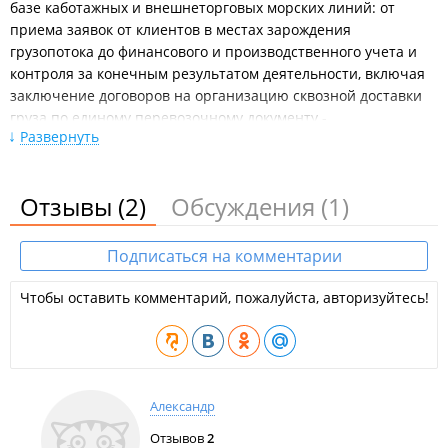
базе каботажных и внешнеторговых морских линий: от
приема заявок от клиентов в местах зарождения
грузопотока до финансового и производственного учета и
контроля за конечным результатом деятельности, включая
заключение договоров на организацию сквозной доставки
груза по единому перевозочному документу -
Развернуть
мультимодальному коносаменту "ФЕСКО Лайнз
Владивосток", с привлечением операторов смежных видов
транспорта.
Отзывы
(2)
Обсуждения
(1)
Оперативный контейнерный парк компании насчитывает
более 50 тысяч "TEU", в составе которого присутствуют как
Подписаться на комментарии
стандартные, так и специализированные 20- и 40-футовые
сухие и рефрижераторные контейнеры, а также
Чтобы оставить комментарий, пожалуйста, авторизуйтесь!
специальное оборудование.
ООО "ФИТ".
Новости:
2025 год
Александр
На подпорной стене у «Молодёжной» к сентябрю должен
появиться мурал об истории торгового флота.
Отзывов
2