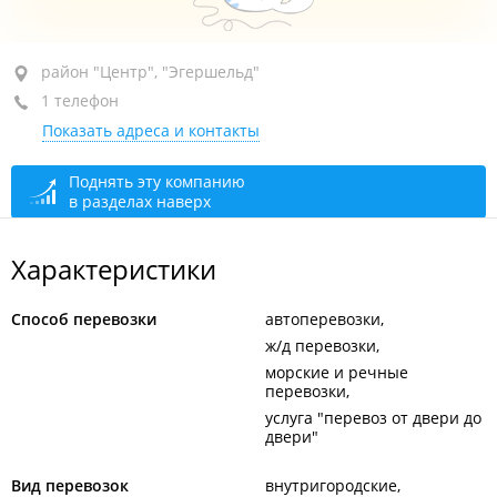
район "Центр", ул. Алеутская, 13
район "Центр", "Эгершельд"
1 телефон
сегодня закрыто
Показать адреса и контакты
Поднять эту компанию
в разделах наверх
Характеристики
Способ перевозки
автоперевозки
ж/д перевозки
морские и речные
перевозки
услуга "перевоз от двери до
двери"
Вид перевозок
внутригородские