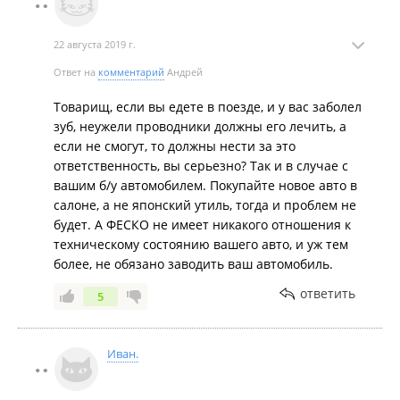
зарядного и снова проходить всю эпопею с
выпиской пропуска и входа-вьезда на режимную
22 августа 2019 г.
территорию ( кто в теме, тот поймет).
По приходу в П-К судно задержалось в дороге из-за
Ответ на
комментарий
Андрей
погоды, потом пару дней стояло на рейде, ожидая
Товарищ, если вы едете в поезде, и у вас заболел
освобождения причала. Из Феско никто не звонит
зуб, неужели проводники должны его лечить, а
сам, всю информацию приходилось выуживать
если не смогут, то должны нести за это
самостоятельно у сотрудников, сложилось такое
ответственность, вы серьезно? Так и в случае с
впечатление, что сотрудники считают себя
вашим б/у автомобилем. Покупайте новое авто в
слишком крупной компанией, чтобы снисходить до
салоне, а не японский утиль, тогда и проблем не
каких-либо мелких клиентиков, хотя ценники весьма
будет. А ФЕСКО не имеет никакого отношения к
не мелкие. В офисе Феско в П-К полное безразличие
техническому состоянию вашего авто, и уж тем
к клиенту, полное необладание информацией и
более, не обязано заводить ваш автомобиль.
нежелание "пошевелиться" для клиента. Пришлось
просто напросто выбивать выдачи автомобиля,
ответить
5
вернее даже не выдачи, а просто выписки
документов на получение. Никакого сопровождения
на территорию порта нет и в помине, хотя в
Иван.
документах указан якобы сопровождающий.
Естественно никакой помощи, если что то с