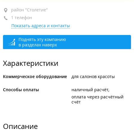
район "Столетие", ул. Днепровская, 25А
район "Столетие"
1 телефон
+7 914 727-04-93
Показать адреса и контакты
сегодня закрыто
Поднять эту компанию
в разделах наверх
Характеристики
Коммерческое оборудование
для салонов красоты
Способы оплаты
наличный расчёт
оплата через расчётный
счёт
Описание