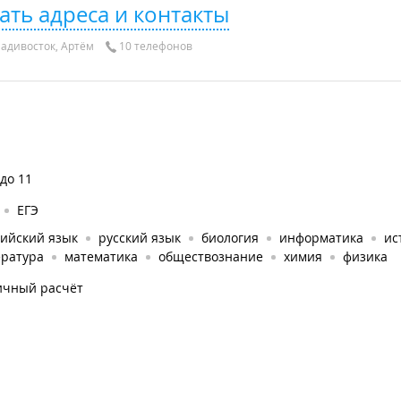
ать адреса и контакты
адивосток, Артём
10 телефонов
 до 11
ЕГЭ
лийский язык
русский язык
биология
информатика
ис
ература
математика
обществознание
химия
физика
ичный расчёт