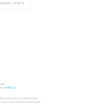
тзывов
|
23 фото
ния?
мо:
spr@VL.ru
лов
ссылка на VL.ru
обязательна.
 только при наличии гиперссылки.