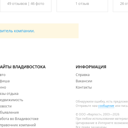
49 отзывов
|
46 фото
1 отзыв
26 о
оссийского турнира по математике «Мёбиус».
авитель компании.
САЙТЫ ВЛАДИВОСТОКА
ИНФОРМАЦИЯ
вто
Справка
фиша
Вакансии
ино
Контакты
азы отдыха
едвижимость
Обнаружили ошибку, есть предложе
овости
Отправьте нам
сообщение
или пись
бъявления
© ООО «Фарпост», 2003—2026
абота во Владивостоке
При любом использовании материа
Цитирование в Интернете возможно
правочник компаний
Все права защищены.