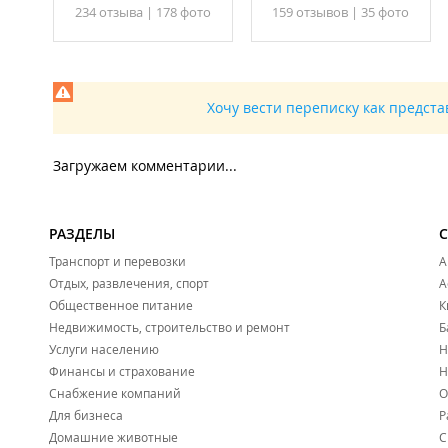
234 отзывa
|
178 фото
159 отзывов
|
35 фото
Филиал находится в ТЦ "
Регион
".
Новости:
2026 год
Шестиклассники из Владивостока стали призёрами всер
Хочу вести переписку как предст
Загружаем комментарии...
РАЗДЕЛЫ
Транспорт и перевозки
А
Отдых, развлечения, спорт
А
Общественное питание
К
Недвижимость, строительство и ремонт
Б
Услуги населению
Н
Финансы и страхование
Н
Снабжение компаний
О
Для бизнеса
Р
Домашние животные
С