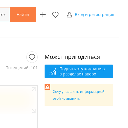
Найти
ток
Вход и регистрация
Может пригодиться
Посещений: 101
Поднять эту компанию
в разделах наверх
Хочу управлять информацией
этой компании.