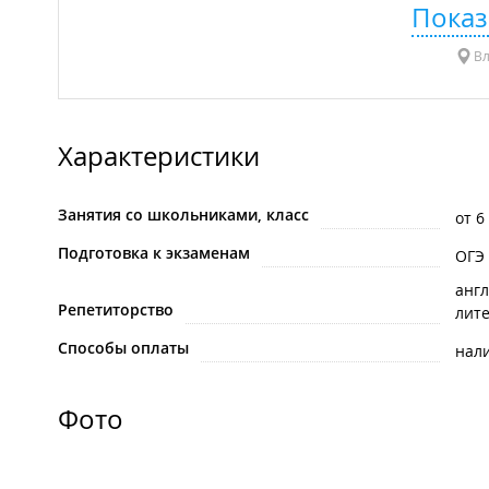
Показ
Вл
Характеристики
Занятия со школьниками, класс
от 6
Подготовка к экзаменам
ОГЭ
анг
Репетиторство
лит
Способы оплаты
нал
Фото