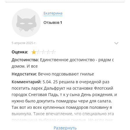
Екатерина
Отзывов
1
5 апреля 2025 г.
Оценка:
Достоинства:
Единственное достоинство - рядом с
домом. И все
Недостатки:
Вечно подсовывают гнилье
Комментарий:
5.04. 25 решила в очередной раз
посетить ларек Дальфрукт на остановке Флотский
городок Снеговая Падь, т к у сына День рождения, и
нужно было докупить помидоры чери для салата.
Так вот из всех купленных помидоров половину я
выкинула. Такое впечатление, что специально эта
продавщица выбрала самые гнилые. Но если они
такие не очень, ну скажи честно, что лучше не
Развернуть