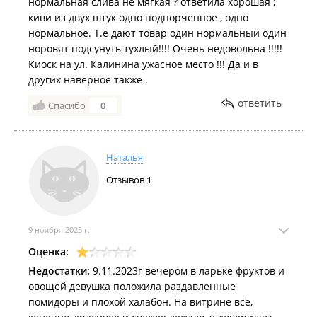
нормальная слива не мягкая ? ответила хорошая ;
киви из двух штук одно подпорченное , одно
нормальное. Т.е дают товар один нормальный один
норовят подсунуть тухлый!!!! Очень недовольна !!!!!
Киоск на ул. Калинина ужасное место !!! Да и в
других наверное также .
ответить
Спасибо
0
Наталья
Отзывов
1
9 ноября 2025 г.
Оценка:
Недостатки:
9.11.2023г вечером в ларьке фруктов и
овощей девушка положила раздавленные
помидоры и плохой халабон. На витрине всё,