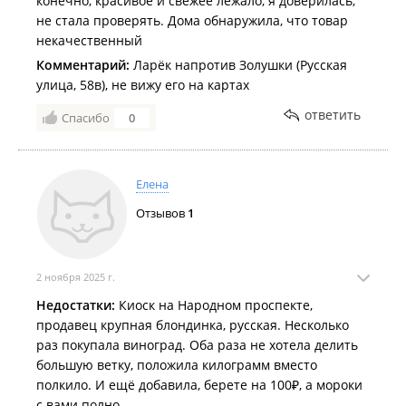
конечно, красивое и свежее лежало, я доверилась,
не стала проверять. Дома обнаружила, что товар
некачественный
Комментарий:
Ларёк напротив Золушки (Русская
улица, 58в), не вижу его на картах
ответить
Спасибо
0
Елена
Отзывов
1
2 ноября 2025 г.
Недостатки:
Киоск на Народном проспекте,
продавец крупная блондинка, русская. Несколько
раз покупала виноград. Оба раза не хотела делить
большую ветку, положила килограмм вместо
полкило. И ещё добавила, берете на 100₽, а мороки
с вами полно