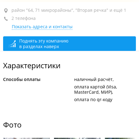
район "64, 71 микрорайоны", ул. Нейбута, 63В
район "64, 71 микрорайоны", "Вторая речка" и ещё 1
2 телефона
открыто: 09:00–21:00
Показать адреса и контакты
Поднять эту компанию
в разделах наверх
Характеристики
Способы оплаты
наличный расчёт
оплата картой (Visa,
MasterCard, МИР)
оплата по qr-коду
Фото