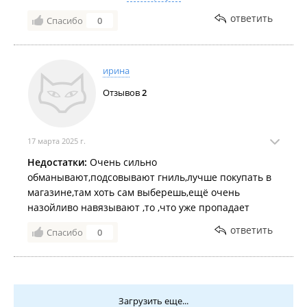
брать. И именно этот продавец кладет вечно все
ответить
Спасибо
0
гнилье! Зато очень вежливо. Зачем так делать? У
вас какой то план по сбыту неликвида? к
сожалению, это не в первый раз. И пойти уже в
другое место нет возможности.
ирина
Отзывов
2
17 марта 2025 г.
Недостатки:
Очень сильно
обманывают,подсовывают гниль,лучше покупать в
магазине,там хоть сам выберешь,ещё очень
назойливо навязывают ,то ,что уже пропадает
ответить
Спасибо
0
Загрузить еще...