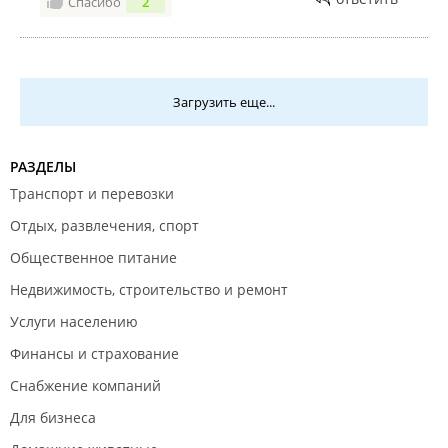
Спасибо
2
Чувствуешь здесь себя по-домашнему, особенно
после того как снимешь обувь и оденешь тапочки
(это обязательное условие для всех входящих).
В общем всем, кто не был рекомендую зайти. Даже
Загрузить еще...
просто так без повода ;)
РАЗДЕЛЫ
Транспорт и перевозки
Отдых, развлечения, спорт
Общественное питание
Недвижимость, строительство и ремонт
Услуги населению
Финансы и страхование
Снабжение компаний
Для бизнеса