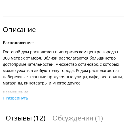
Описание
Расположение:
Гостевой дом расположен в историческом центре города в
300 метрах от моря. Вблизи располагаются большинство
достопримечательностей, множество остановок, с которых
можно уехать в любую точку города. Рядом располагаются
набережные, главные прогулочные улицы, кафе, рестораны,
магазины, кинотеатры и многое другое.
Размещение:
Развернуть
Гостевой дом находится в особняке, построенном в начале
XX века и занимает три этажа.
Отзывы
(12)
Обсуждения
(1)
Услуги питания:
На первом этаже располагается кухонная зона с