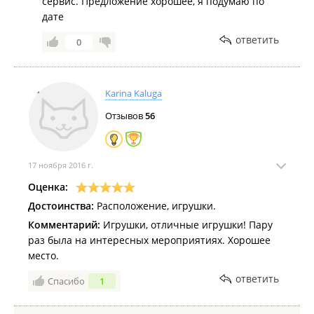
сервис. Предложение хорошее, я подумаю по
персонала. А для вас, в качестве извинения, мы
дате
готовы предложить бесплатную аренду зала
(когда подчинят проектор, если он вам нужен) в
ответить
0
течение одного дня. С уважением,
администрация Gallery&More.
Karina Kaluga
Отзывов
56
17 ноября 2016 г.
Оценка:
Достоинства:
Расположение, игрушки.
Комментарий:
Игрушки, отличные игрушки! Пару
раз была на интересных мероприятиях. Хорошее
место.
ответить
Спасибо
1