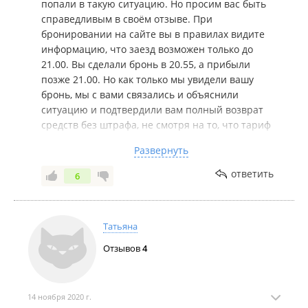
попали в такую ситуацию. Но просим вас быть
справедливым в своём отзыве. При
бронировании на сайте вы в правилах видите
информацию, что заезд возможен только до
21.00. Вы сделали бронь в 20.55, а прибыли
позже 21.00. Но как только мы увидели вашу
бронь, мы с вами связались и объяснили
ситуацию и подтвердили вам полный возврат
средств без штрафа, не смотря на то, что тариф
был невозвратный и что вы сами прибыли позже
Развернуть
разрешенного времени заезда. Поэтому мы не
совсем понимаем почему вы пишите о том, что
ответить
6
не могли дозвониться. Если речь о том, что не
могли дозвониться после 21.00, то опять же, это
уже не рабочее время. И мы сами с вами
Татьяна
связались. И вы нам по телефону ответили, что
все поняли и все хорошо.
Отзывов
4
По поводу возврата, так как вы делали оплату на
сайта партнёра, то возврат проходит от них и это
требует времени, как и любая банковская
14 ноября 2020 г.
операция. Мы ещё раз проверим актуальность