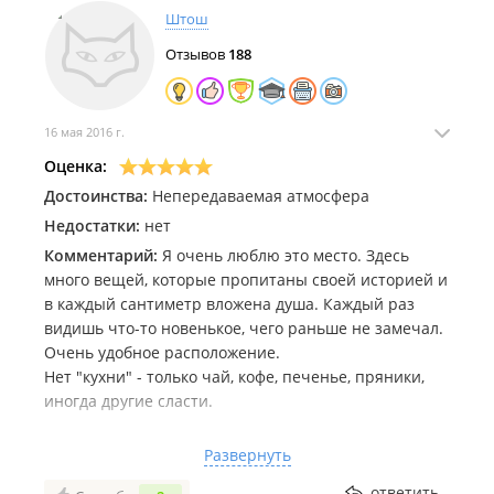
Штош
Отзывов
188
16 мая 2016 г.
Оценка:
Достоинства:
Непередаваемая атмосфера
Недостатки:
нет
Комментарий:
Я очень люблю это место. Здесь
много вещей, которые пропитаны своей историей и
в каждый сантиметр вложена душа. Каждый раз
видишь что-то новенькое, чего раньше не замечал.
Очень удобное расположение.
Нет "кухни" - только чай, кофе, печенье, пряники,
иногда другие сласти.
Проводят часто необычные, а иногда даже
Развернуть
уникальные мероприятия.
ответить