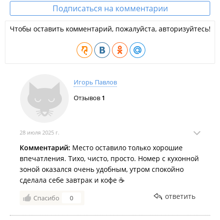
Подписаться на комментарии
электрическим чайником, микроволновой печью и посудой.
Поблизости есть кафе-пекарня "
Баба Тома
", кафе "
Пироги-
Чтобы оставить комментарий, пожалуйста, авторизуйтесь!
пельмени
".
Услуги:
Пользование стиральной машиной и гладильными
принадлежностями;
Игорь Павлов
Фен для волос;
Русско и англоговорящий персонал;
Отзывов
1
Камера хранения багажа;
Размещение детей до 5 лет не допускается;
Размещение животных не допускается.
28 июля 2025 г.
Комментарий:
Место оставило только хорошие
впечатления. Тихо, чисто, просто. Номер с кухонной
зоной оказался очень удобным, утром спокойно
сделала себе завтрак и кофе ☕
ответить
Спасибо
0