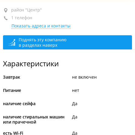
район "Центр", ул. Адмирала Фокина, 4Б
район "Центр"
1 телефон
+7 967 718-34-33
Показать адреса и контакты
открыто: 09:00–21:00
Поднять эту компанию
в разделах наверх
Характеристики
Завтрак
не включен
Питание
нет
наличие сейфа
Да
наличие стиральных машин
Да
или прачечной
есть Wi-Fi
Да