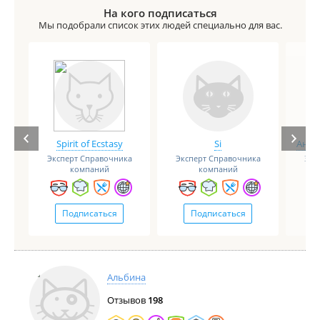
На кого подписаться
Мы подобрали список этих людей специально для вас.
Spirit of Ecstasy
Si
Анге
Эксперт Справочника
Эксперт Справочника
Экс
компаний
компаний
Подписаться
Подписаться
Альбина
Отзывов
198