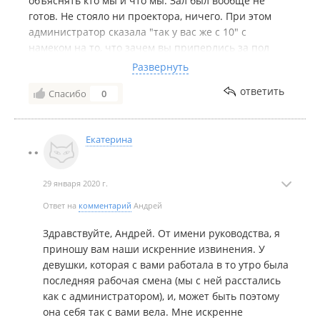
объяснять кто мы и что мы. Зал был вообще не
готов. Не стояло ни проектора, ничего. При этом
администратор сказала "так у вас же с 10" с
намеком на то, что зачем вы приперлись за пол
часа. Вот именно предполагая что-то такое и
Развернуть
приперлись. Помимо всего прочего у нас было
ответить
Спасибо
0
обучающее мероприятие и, внимание, проектор не
работал. У нас суть мероприятия основная была в
демонстрации презентации, а проектор просто не
Екатерина
работал. Перед самым началом мероприятия
администратор сказала - ой, мне надо бежать,
разбирайтесь сами. Тут комментарии излишни. По
29 января 2020 г.
окончании мероприятия мы уточнили - как-то этот
момент учтется или нет. На что нам сказали - не
Ответ на
комментарий
Андрей
понимаю о чем вы - платите, все было норм.
Здравствуйте, Андрей. От имени руководства, я
Больше не вернемся.
приношу вам наши искренние извинения. У
девушки, которая с вами работала в то утро была
НЕ РЕКОМЕНДУЕМ ОТ СЛОВА СОВСЕМ
последняя рабочая смена (мы с ней расстались
как с администратором), и, может быть поэтому
она себя так с вами вела. Мне искренне