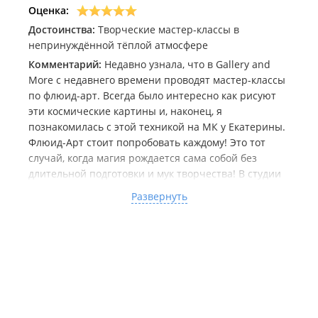
Оценка:
данных, но мы в тот же момент отправили им
Достоинства:
запрос на возврат вам полной стоимости.
Творческие мастер-классы в
непринуждённой тёплой атмосфере
Ещё раз приносим извинения за неудобства. И
просим оценивать нас спрведливо. Нам, к
Комментарий:
Недавно узнала, что в Gallery and
сожалению, сайт партнёр более не
More с недавнего времени проводят мастер-классы
предоставляет ваш номер телефона для связи,
по флюид-арт. Всегда было интересно как рисуют
поэтому я (управляющая) не смогла вам
эти космические картины и, наконец, я
позвонить, чтобы поговорить лично. Пожалуйста,
познакомилась с этой техникой на МК у Екатерины.
если у вас есть вопросы или что-то, по вашему,
Флюид-Арт стоит попробовать каждому! Это тот
не верно, позвоните нам пожалуйста, и мы
случай, когда магия рождается сама собой без
обязательно во всем разберёмся.
длительной подготовки и мук творчества! В студии
С уважением, Екатерина.
огромный выбор красок и блёсток, Екатерина
Развернуть
прекрасно объяснила технику, помогала всем, если
возникала необходимость. В группе были взрослые
и дети, все справились и получили огромное
удовольствие!
Фото не передаёт все нюансы и глубину цвета, но
поверьте, это нереально красиво!